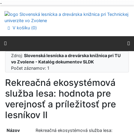
-
Prejsť na obsah
Prejsť na menu
Prehlásenie o webovej prístupnosti
V košíku (
0
)
Zdroj:
Slovenská lesnícka a drevárska knižnica pri TU
vo Zvolene - Katalóg dokumentov SLDK
Počet záznamov: 1
Rekreačná ekosystémová
služba lesa: hodnota pre
verejnosť a príležitosť pre
lesníkov II
Názov
Rekreačná ekosystémová služba lesa: