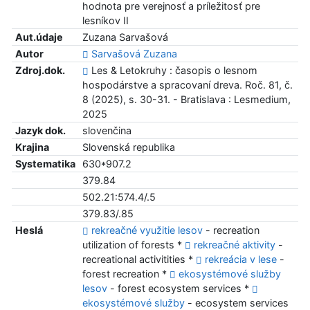
hodnota pre verejnosť a príležitosť pre
lesníkov II
Aut.údaje
Zuzana Sarvašová
Autor
Sarvašová Zuzana
Zdroj.dok.
Les & Letokruhy : časopis o lesnom
hospodárstve a spracovaní dreva. Roč. 81, č.
8 (2025), s. 30-31. - Bratislava : Lesmedium,
2025
Jazyk dok.
slovenčina
Krajina
Slovenská republika
Systematika
630*907.2
379.84
502.21:574.4/.5
379.83/.85
Heslá
rekreačné využitie lesov
- recreation
utilization of forests *
rekreačné aktivity
-
recreational activitities *
rekreácia v lese
-
forest recreation *
ekosystémové služby
lesov
- forest ecosystem services *
ekosystémové služby
- ecosystem services