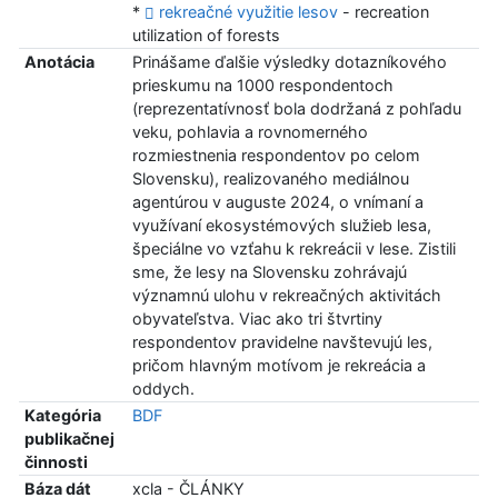
*
rekreačné využitie lesov
- recreation
utilization of forests
Anotácia
Prinášame ďalšie výsledky dotazníkového
prieskumu na 1000 respondentoch
(reprezentatívnosť bola dodržaná z pohľadu
veku, pohlavia a rovnomerného
rozmiestnenia respondentov po celom
Slovensku), realizovaného mediálnou
agentúrou v auguste 2024, o vnímaní a
využívaní ekosystémových služieb lesa,
špeciálne vo vzťahu k rekreácii v lese. Zistili
sme, že lesy na Slovensku zohrávajú
významnú ulohu v rekreačných aktivitách
obyvateľstva. Viac ako tri štvrtiny
respondentov pravidelne navštevujú les,
pričom hlavným motívom je rekreácia a
oddych.
Kategória
BDF
publikačnej
činnosti
Báza dát
xcla - ČLÁNKY