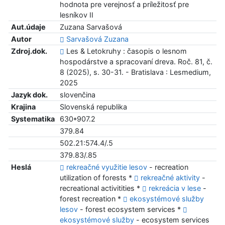
hodnota pre verejnosť a príležitosť pre
lesníkov II
Aut.údaje
Zuzana Sarvašová
Autor
Sarvašová Zuzana
Zdroj.dok.
Les & Letokruhy : časopis o lesnom
hospodárstve a spracovaní dreva. Roč. 81, č.
8 (2025), s. 30-31. - Bratislava : Lesmedium,
2025
Jazyk dok.
slovenčina
Krajina
Slovenská republika
Systematika
630*907.2
379.84
502.21:574.4/.5
379.83/.85
Heslá
rekreačné využitie lesov
- recreation
utilization of forests *
rekreačné aktivity
-
recreational activitities *
rekreácia v lese
-
forest recreation *
ekosystémové služby
lesov
- forest ecosystem services *
ekosystémové služby
- ecosystem services