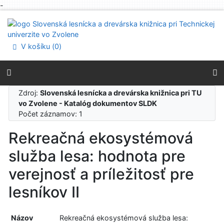
-
Prejsť na obsah
Prejsť na menu
Prehlásenie o webovej prístupnosti
V košíku (
0
)
Zdroj:
Slovenská lesnícka a drevárska knižnica pri TU
vo Zvolene - Katalóg dokumentov SLDK
Počet záznamov: 1
Rekreačná ekosystémová
služba lesa: hodnota pre
verejnosť a príležitosť pre
lesníkov II
Názov
Rekreačná ekosystémová služba lesa: