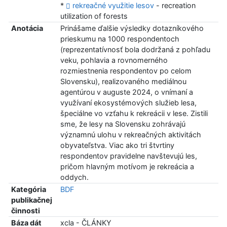
*
rekreačné využitie lesov
- recreation
utilization of forests
Anotácia
Prinášame ďalšie výsledky dotazníkového
prieskumu na 1000 respondentoch
(reprezentatívnosť bola dodržaná z pohľadu
veku, pohlavia a rovnomerného
rozmiestnenia respondentov po celom
Slovensku), realizovaného mediálnou
agentúrou v auguste 2024, o vnímaní a
využívaní ekosystémových služieb lesa,
špeciálne vo vzťahu k rekreácii v lese. Zistili
sme, že lesy na Slovensku zohrávajú
významnú ulohu v rekreačných aktivitách
obyvateľstva. Viac ako tri štvrtiny
respondentov pravidelne navštevujú les,
pričom hlavným motívom je rekreácia a
oddych.
Kategória
BDF
publikačnej
činnosti
Báza dát
xcla - ČLÁNKY