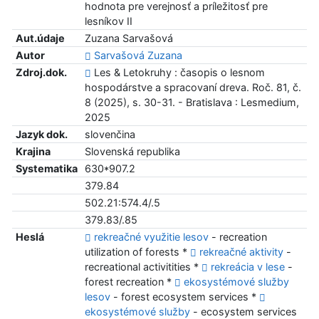
hodnota pre verejnosť a príležitosť pre
lesníkov II
Aut.údaje
Zuzana Sarvašová
Autor
Sarvašová Zuzana
Zdroj.dok.
Les & Letokruhy : časopis o lesnom
hospodárstve a spracovaní dreva. Roč. 81, č.
8 (2025), s. 30-31. - Bratislava : Lesmedium,
2025
Jazyk dok.
slovenčina
Krajina
Slovenská republika
Systematika
630*907.2
379.84
502.21:574.4/.5
379.83/.85
Heslá
rekreačné využitie lesov
- recreation
utilization of forests *
rekreačné aktivity
-
recreational activitities *
rekreácia v lese
-
forest recreation *
ekosystémové služby
lesov
- forest ecosystem services *
ekosystémové služby
- ecosystem services