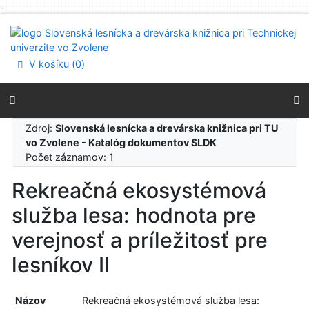
-
Prejsť na obsah
Prejsť na menu
Prehlásenie o webovej prístupnosti
V košíku (
0
)
Zdroj:
Slovenská lesnícka a drevárska knižnica pri TU
vo Zvolene - Katalóg dokumentov SLDK
Počet záznamov: 1
Rekreačná ekosystémová
služba lesa: hodnota pre
verejnosť a príležitosť pre
lesníkov II
Názov
Rekreačná ekosystémová služba lesa: