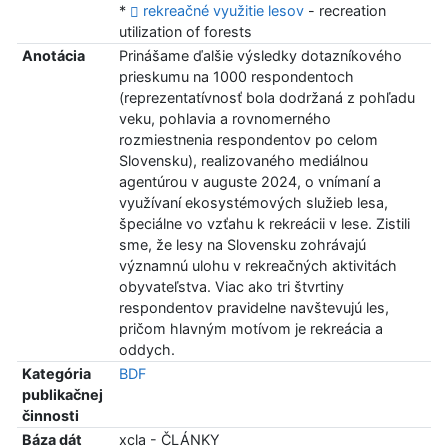
*
rekreačné využitie lesov
- recreation
utilization of forests
Anotácia
Prinášame ďalšie výsledky dotazníkového
prieskumu na 1000 respondentoch
(reprezentatívnosť bola dodržaná z pohľadu
veku, pohlavia a rovnomerného
rozmiestnenia respondentov po celom
Slovensku), realizovaného mediálnou
agentúrou v auguste 2024, o vnímaní a
využívaní ekosystémových služieb lesa,
špeciálne vo vzťahu k rekreácii v lese. Zistili
sme, že lesy na Slovensku zohrávajú
významnú ulohu v rekreačných aktivitách
obyvateľstva. Viac ako tri štvrtiny
respondentov pravidelne navštevujú les,
pričom hlavným motívom je rekreácia a
oddych.
Kategória
BDF
publikačnej
činnosti
Báza dát
xcla - ČLÁNKY