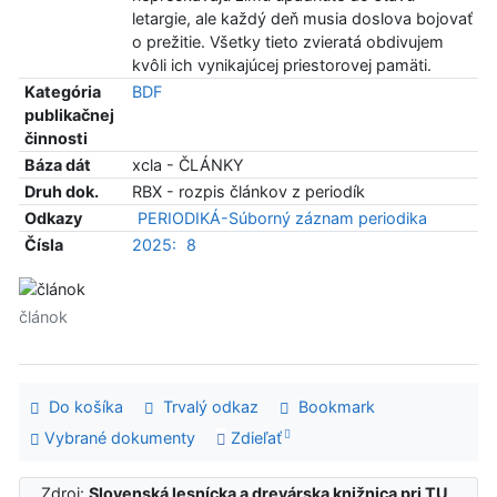
letargie, ale každý deň musia doslova bojovať
o prežitie. Všetky tieto zvieratá obdivujem
kvôli ich vynikajúcej priestorovej pamäti.
Kategória
BDF
publikačnej
činnosti
Báza dát
xcla - ČLÁNKY
Druh dok.
RBX - rozpis článkov z periodík
Odkazy
PERIODIKÁ-Súborný záznam periodika
Čísla
2025:
8
článok
Do košíka
Trvalý odkaz
Bookmark
Vybrané dokumenty
Zdieľať
Zdroj:
Slovenská lesnícka a drevárska knižnica pri TU