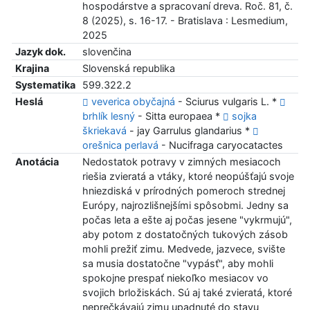
hospodárstve a spracovaní dreva. Roč. 81, č.
8 (2025), s. 16-17. - Bratislava : Lesmedium,
2025
Jazyk dok.
slovenčina
Krajina
Slovenská republika
Systematika
599.322.2
Heslá
veverica obyčajná
- Sciurus vulgaris L. *
brhlík lesný
- Sitta europaea *
sojka
škriekavá
- jay Garrulus glandarius *
orešnica perlavá
- Nucifraga caryocatactes
Anotácia
Nedostatok potravy v zimných mesiacoch
riešia zvieratá a vtáky, ktoré neopúšťajú svoje
hniezdiská v prírodných pomeroch strednej
Európy, najrozlišnejšími spôsobmi. Jedny sa
počas leta a ešte aj počas jesene "vykrmujú",
aby potom z dostatočných tukových zásob
mohli prežiť zimu. Medvede, jazvece, svište
sa musia dostatočne "vypásť", aby mohli
spokojne prespať niekoľko mesiacov vo
svojich brložiskách. Sú aj také zvieratá, ktoré
neprečkávajú zimu upadnuté do stavu