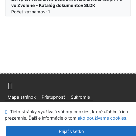
vo Zvolene - Katalóg dokumentov SLDK
Počet záznamov: 1
Mapa stránok
Prístupnosť
Súkromie
Modul OpenSearch
Napíšte nám
Nastavenie cookies
Tieto stránky využívajú súbory cookies, ktoré uľahčujú ich
prezeranie. Ďalšie informácie o tom
ako používame cookies
.
Slovenská lesnícka a drevárska knižnica pri Technickej
univerzite vo Zvolene
Prijať všetko
©1993-2026
IPAC
v.4.8.63a
-
Cosmotron Slovakia, s.r.o.