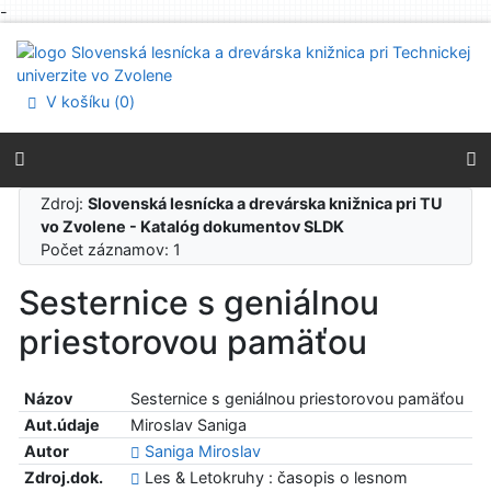
-
Prejsť na obsah
Prejsť na menu
Prehlásenie o webovej prístupnosti
V košíku (
0
)
Zdroj:
Slovenská lesnícka a drevárska knižnica pri TU
vo Zvolene - Katalóg dokumentov SLDK
Počet záznamov: 1
Sesternice s geniálnou
priestorovou pamäťou
Názov
Sesternice s geniálnou priestorovou pamäťou
Aut.údaje
Miroslav Saniga
Autor
Saniga Miroslav
Zdroj.dok.
Les & Letokruhy : časopis o lesnom