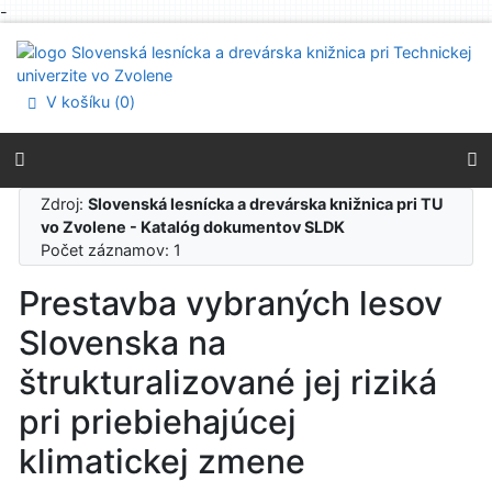
-
Prejsť na obsah
Prejsť na menu
Prehlásenie o webovej prístupnosti
V košíku (
0
)
Zdroj:
Slovenská lesnícka a drevárska knižnica pri TU
vo Zvolene - Katalóg dokumentov SLDK
Počet záznamov: 1
Prestavba vybraných lesov
Slovenska na
štrukturalizované jej riziká
pri priebiehajúcej
klimatickej zmene