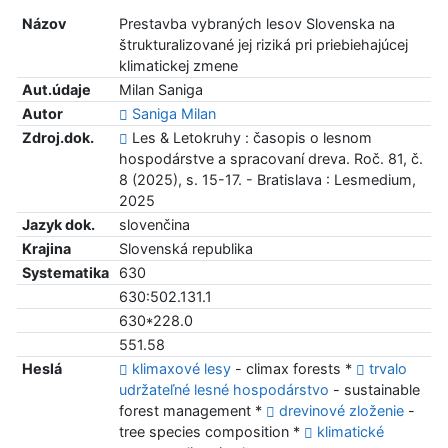
Názov
Prestavba vybraných lesov Slovenska na
štrukturalizované jej riziká pri priebiehajúcej
klimatickej zmene
Aut.údaje
Milan Saniga
Autor
Saniga Milan
Zdroj.dok.
Les & Letokruhy : časopis o lesnom
hospodárstve a spracovaní dreva. Roč. 81, č.
8 (2025), s. 15-17. - Bratislava : Lesmedium,
2025
Jazyk dok.
slovenčina
Krajina
Slovenská republika
Systematika
630
630:502.131.1
630*228.0
551.58
Heslá
klimaxové lesy
- climax forests *
trvalo
udržateľné lesné hospodárstvo
- sustainable
forest management *
drevinové zloženie
-
tree species composition *
klimatické