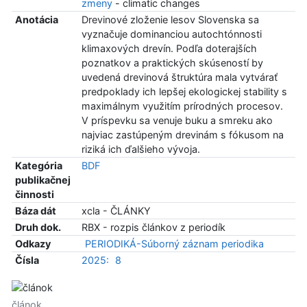
zmeny
- climatic changes
Anotácia
Drevinové zloženie lesov Slovenska sa
vyznačuje dominanciou autochtónnosti
klimaxových drevín. Podľa doterajších
poznatkov a praktických skúseností by
uvedená drevinová štruktúra mala vytvárať
predpoklady ich lepšej ekologickej stability s
maximálnym využitím prírodných procesov.
V príspevku sa venuje buku a smreku ako
najviac zastúpeným drevinám s fókusom na
riziká ich ďalšieho vývoja.
Kategória
BDF
publikačnej
činnosti
Báza dát
xcla - ČLÁNKY
Druh dok.
RBX - rozpis článkov z periodík
Odkazy
PERIODIKÁ-Súborný záznam periodika
Čísla
2025:
8
článok