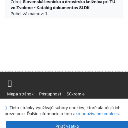
Zdroj:
Slovenská lesnícka a drevárska knižnica pri TU
vo Zvolene - Katalóg dokumentov SLDK
Počet záznamov: 1
Mapa stránok
Prístupnosť
Súkromie
Modul OpenSearch
Napíšte nám
Nastavenie cookies
Tieto stránky využívajú súbory cookies, ktoré uľahčujú ich
prezeranie. Ďalšie informácie o tom
ako používame cookies
.
Slovenská lesnícka a drevárska knižnica pri Technickej
univerzite vo Zvolene
Prijať všetko