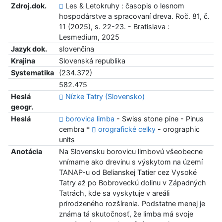
Zdroj.dok.
Les & Letokruhy : časopis o lesnom
hospodárstve a spracovaní dreva. Roč. 81, č.
11 (2025), s. 22-23. - Bratislava :
Lesmedium, 2025
Jazyk dok.
slovenčina
Krajina
Slovenská republika
Systematika
(234.372)
582.475
Heslá
Nízke Tatry (Slovensko)
geogr.
Heslá
borovica limba
- Swiss stone pine - Pinus
cembra *
orografické celky
- orographic
units
Anotácia
Na Slovensku borovicu limbovú všeobecne
vnímame ako drevinu s výskytom na území
TANAP-u od Belianskej Tatier cez Vysoké
Tatry až po Bobroveckú dolinu v Západných
Tatrách, kde sa vyskytuje v areáli
prirodzeného rozšírenia. Podstatne menej je
známa tá skutočnosť, že limba má svoje