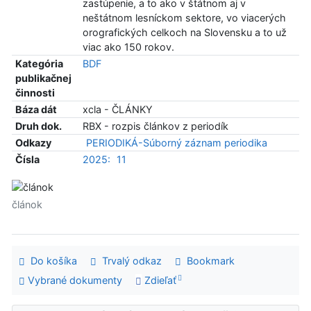
zastúpenie, a to ako v štátnom aj v
neštátnom lesníckom sektore, vo viacerých
orografických celkoch na Slovensku a to už
viac ako 150 rokov.
Kategória
BDF
publikačnej
činnosti
Báza dát
xcla - ČLÁNKY
Druh dok.
RBX - rozpis článkov z periodík
Odkazy
PERIODIKÁ-Súborný záznam periodika
Čísla
2025:
11
článok
Do košíka
Trvalý odkaz
Bookmark
Vybrané dokumenty
Zdieľať