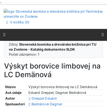
-
Prejsť na obsah
Prejsť na menu
Prehlásenie o webovej prístupnosti
V košíku (
0
)
Zdroj:
Slovenská lesnícka a drevárska knižnica pri TU
vo Zvolene - Katalóg dokumentov SLDK
Počet záznamov: 1
Výskyt borovice limbovej na
LC Demänová
Názov
Výskyt borovice limbovej na LC Demänová
Aut.údaje
Eduard Greppel, Dagmar Bednárová
Autor
Greppel Eduard
Spoluautori
Bednárová Dagmar