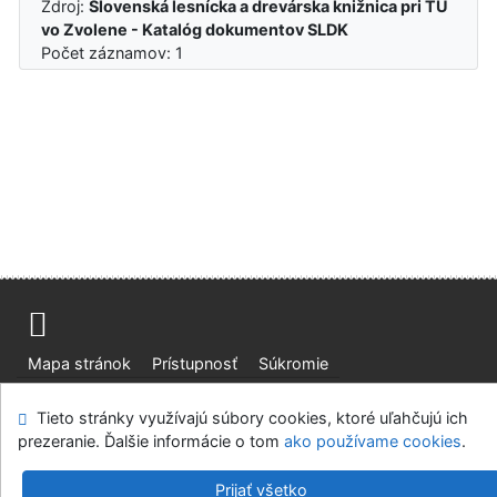
Zdroj:
Slovenská lesnícka a drevárska knižnica pri TU
vo Zvolene - Katalóg dokumentov SLDK
Počet záznamov: 1
Mapa stránok
Prístupnosť
Súkromie
Modul OpenSearch
Napíšte nám
Nastavenie cookies
Tieto stránky využívajú súbory cookies, ktoré uľahčujú ich
prezeranie. Ďalšie informácie o tom
ako používame cookies
.
Slovenská lesnícka a drevárska knižnica pri Technickej
univerzite vo Zvolene
Prijať všetko