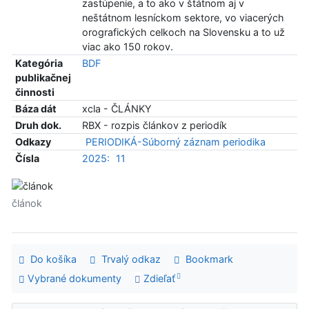
zastúpenie, a to ako v štátnom aj v
neštátnom lesníckom sektore, vo viacerých
orografických celkoch na Slovensku a to už
viac ako 150 rokov.
Kategória
BDF
publikačnej
činnosti
Báza dát
xcla - ČLÁNKY
Druh dok.
RBX - rozpis článkov z periodík
Odkazy
PERIODIKÁ-Súborný záznam periodika
Čísla
2025:
11
článok
Do košíka
Trvalý odkaz
Bookmark
Vybrané dokumenty
Zdieľať