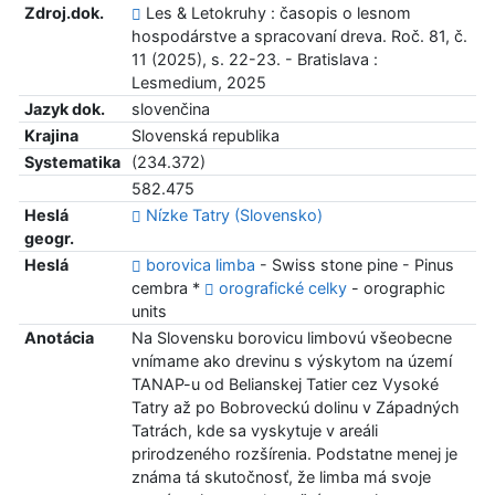
Zdroj.dok.
Les & Letokruhy : časopis o lesnom
hospodárstve a spracovaní dreva. Roč. 81, č.
11 (2025), s. 22-23. - Bratislava :
Lesmedium, 2025
Jazyk dok.
slovenčina
Krajina
Slovenská republika
Systematika
(234.372)
582.475
Heslá
Nízke Tatry (Slovensko)
geogr.
Heslá
borovica limba
- Swiss stone pine - Pinus
cembra *
orografické celky
- orographic
units
Anotácia
Na Slovensku borovicu limbovú všeobecne
vnímame ako drevinu s výskytom na území
TANAP-u od Belianskej Tatier cez Vysoké
Tatry až po Bobroveckú dolinu v Západných
Tatrách, kde sa vyskytuje v areáli
prirodzeného rozšírenia. Podstatne menej je
známa tá skutočnosť, že limba má svoje