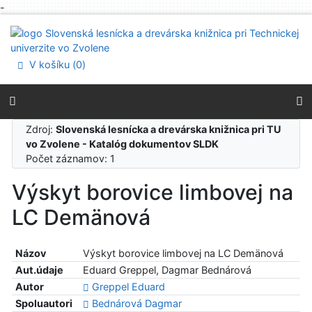
-
Prejsť na obsah
Prejsť na menu
Prehlásenie o webovej prístupnosti
V košíku (
0
)
Zdroj:
Slovenská lesnícka a drevárska knižnica pri TU
vo Zvolene - Katalóg dokumentov SLDK
Počet záznamov: 1
Výskyt borovice limbovej na
LC Demänová
Názov
Výskyt borovice limbovej na LC Demänová
Aut.údaje
Eduard Greppel, Dagmar Bednárová
Autor
Greppel Eduard
Spoluautori
Bednárová Dagmar