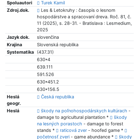
Spoluautori
Turek Kamil
Zdroj.dok.
Les & Letokruhy : časopis o lesnom
hospodárstve a spracovaní dreva. Roč. 81, č.
11 (2025), s. 28-31. - Bratislava : Lesmedium,
2025
Jazyk dok.
slovenčina
Krajina
Slovenská republika
Systematika
(437.31)
630*4
639.111
591.526
630*451.2
630*156.5
Heslá
Česká republika
geogr.
Heslá
škody na poľnohospodárskych kultúrach
-
damage to agricultural plantation *
škody
na lesných porastoch
- damage to forest
stands *
raticová zver
- hoofed game *
početnosť zveri
- game abundance *
škody