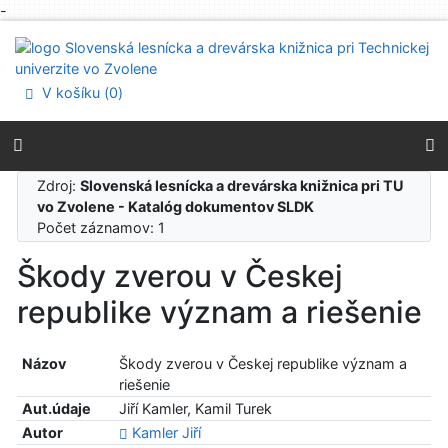
-
Prejsť na obsah
Prejsť na menu
Prehlásenie o webovej prístupnosti
V košíku (
0
)
Zdroj:
Slovenská lesnícka a drevárska knižnica pri TU
vo Zvolene - Katalóg dokumentov SLDK
Počet záznamov: 1
Škody zverou v Českej
republike význam a riešenie
Názov
Škody zverou v Českej republike význam a
riešenie
Aut.údaje
Jiří Kamler, Kamil Turek
Autor
Kamler Jiří