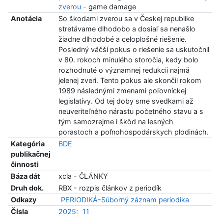
zverou
- game damage
Anotácia
So škodami zverou sa v Českej republike
stretávame dlhodobo a dosiaľ sa nenašlo
žiadne dlhodobé a celoplošné riešenie.
Posledný väčší pokus o riešenie sa uskutočnil
v 80. rokoch minulého storočia, kedy bolo
rozhodnuté o významnej redukcii najmä
jelenej zveri. Tento pokus ale skončil rokom
1989 následnými zmenami poľovníckej
legislatívy. Od tej doby sme svedkami až
neuveriteľného nárastu početného stavu a s
tým samozrejme i škôd na lesných
porastoch a poľnohospodárskych plodinách.
Kategória
BDE
publikačnej
činnosti
Báza dát
xcla - ČLÁNKY
Druh dok.
RBX - rozpis článkov z periodík
Odkazy
PERIODIKÁ-Súborný záznam periodika
Čísla
2025:
11