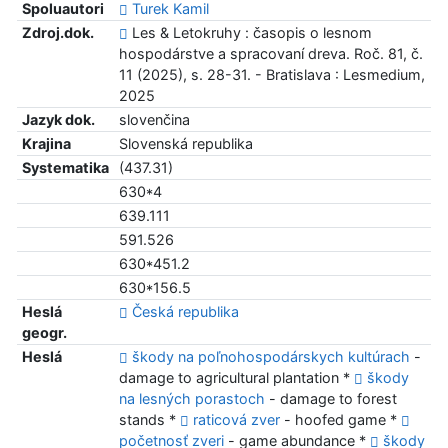
Spoluautori
Turek Kamil
Zdroj.dok.
Les & Letokruhy : časopis o lesnom
hospodárstve a spracovaní dreva. Roč. 81, č.
11 (2025), s. 28-31. - Bratislava : Lesmedium,
2025
Jazyk dok.
slovenčina
Krajina
Slovenská republika
Systematika
(437.31)
630*4
639.111
591.526
630*451.2
630*156.5
Heslá
Česká republika
geogr.
Heslá
škody na poľnohospodárskych kultúrach
-
damage to agricultural plantation *
škody
na lesných porastoch
- damage to forest
stands *
raticová zver
- hoofed game *
početnosť zveri
- game abundance *
škody