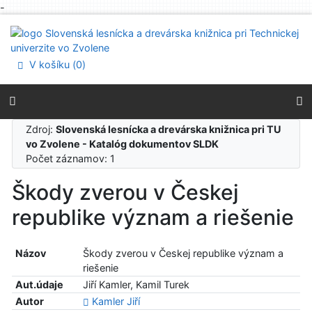
-
Prejsť na obsah
Prejsť na menu
Prehlásenie o webovej prístupnosti
V košíku (
0
)
Zdroj:
Slovenská lesnícka a drevárska knižnica pri TU
vo Zvolene - Katalóg dokumentov SLDK
Počet záznamov: 1
Škody zverou v Českej
republike význam a riešenie
Názov
Škody zverou v Českej republike význam a
riešenie
Aut.údaje
Jiří Kamler, Kamil Turek
Autor
Kamler Jiří