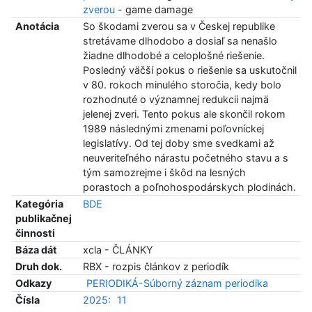
zverou
- game damage
Anotácia
So škodami zverou sa v Českej republike
stretávame dlhodobo a dosiaľ sa nenašlo
žiadne dlhodobé a celoplošné riešenie.
Posledný väčší pokus o riešenie sa uskutočnil
v 80. rokoch minulého storočia, kedy bolo
rozhodnuté o významnej redukcii najmä
jelenej zveri. Tento pokus ale skončil rokom
1989 následnými zmenami poľovníckej
legislatívy. Od tej doby sme svedkami až
neuveriteľného nárastu početného stavu a s
tým samozrejme i škôd na lesných
porastoch a poľnohospodárskych plodinách.
Kategória
BDE
publikačnej
činnosti
Báza dát
xcla - ČLÁNKY
Druh dok.
RBX - rozpis článkov z periodík
Odkazy
PERIODIKÁ-Súborný záznam periodika
Čísla
2025:
11