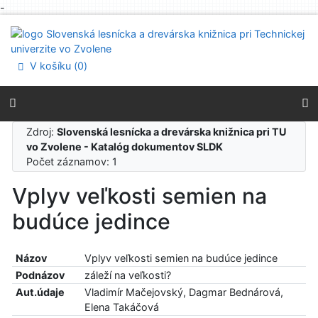
-
Prejsť na obsah
Prejsť na menu
Prehlásenie o webovej prístupnosti
V košíku (
0
)
Zdroj:
Slovenská lesnícka a drevárska knižnica pri TU
vo Zvolene - Katalóg dokumentov SLDK
Počet záznamov: 1
Vplyv veľkosti semien na
budúce jedince
Názov
Vplyv veľkosti semien na budúce jedince
Podnázov
záleží na veľkosti?
Aut.údaje
Vladimír Mačejovský, Dagmar Bednárová,
Elena Takáčová