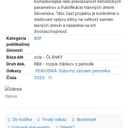
komplexnejšie rieši previazanosť klimatických
parametrov a fruktifikácie hlavných drevín
Slovenska. Táto časť projektu je konkrétne o
sledovaní vplyvu klímy na veľkosť semien
lesných drevín a následne na ich
životaschopnosť.
Kategória
BDF
publikačnej
činnosti
Báza dát
xcla - ČLÁNKY
Druh dok.
RBX - rozpis článkov z periodík
Odkazy
PERIODIKÁ-Súborný záznam periodika
Čísla
2025:
11
článok
Do košíka
Trvalý odkaz
Bookmark
Vybrané dokumenty
Zdieľať