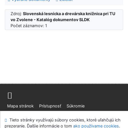
Zdroj:
Slovenská lesnícka a drevárska knižnica pri TU
vo Zvolene - Katalóg dokumentov SLDK
Počet záznamov: 1
Mapa stránok
Prístupnosť
Súkromie
Modul OpenSearch
Napíšte nám
Nastavenie cookies
Tieto stránky využívajú súbory cookies, ktoré uľahčujú ich
prezeranie. Ďalšie informácie o tom
ako používame cookies
.
Slovenská lesnícka a drevárska knižnica pri Technickej