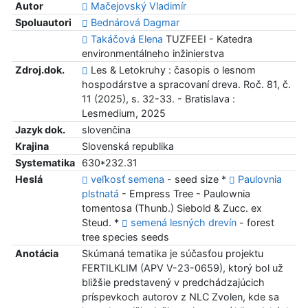
Autor
Mačejovský Vladimír
Spoluautori
Bednárová Dagmar
Takáčová Elena
TUZFEEI - Katedra
environmentálneho inžinierstva
Zdroj.dok.
Les & Letokruhy : časopis o lesnom
hospodárstve a spracovaní dreva. Roč. 81, č.
11 (2025), s. 32-33. - Bratislava :
Lesmedium, 2025
Jazyk dok.
slovenčina
Krajina
Slovenská republika
Systematika
630*232.31
Heslá
veľkosť semena
- seed size *
Paulovnia
plstnatá
- Empress Tree - Paulownia
tomentosa (Thunb.) Siebold & Zucc. ex
Steud. *
semená lesných drevín
- forest
tree species seeds
Anotácia
Skúmaná tematika je súčasťou projektu
FERTILKLIM (APV V-23-0659), ktorý bol už
bližšie predstavený v predchádzajúcich
príspevkoch autorov z NLC Zvolen, kde sa