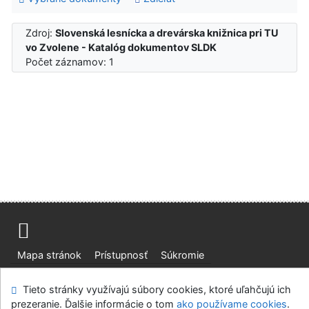
Zdroj:
Slovenská lesnícka a drevárska knižnica pri TU
vo Zvolene - Katalóg dokumentov SLDK
Počet záznamov: 1
Mapa stránok
Prístupnosť
Súkromie
Modul OpenSearch
Napíšte nám
Nastavenie cookies
Tieto stránky využívajú súbory cookies, ktoré uľahčujú ich
prezeranie. Ďalšie informácie o tom
ako používame cookies
.
Slovenská lesnícka a drevárska knižnica pri Technickej