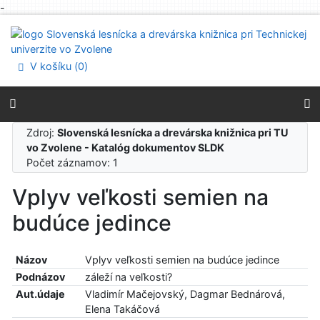
-
Prejsť na obsah
Prejsť na menu
Prehlásenie o webovej prístupnosti
V košíku (
0
)
Zdroj:
Slovenská lesnícka a drevárska knižnica pri TU
vo Zvolene - Katalóg dokumentov SLDK
Počet záznamov: 1
Vplyv veľkosti semien na
budúce jedince
Názov
Vplyv veľkosti semien na budúce jedince
Podnázov
záleží na veľkosti?
Aut.údaje
Vladimír Mačejovský, Dagmar Bednárová,
Elena Takáčová