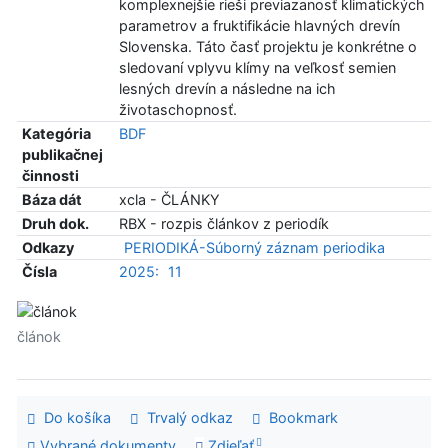
komplexnejšie rieši previazanosť klimatických
parametrov a fruktifikácie hlavných drevín
Slovenska. Táto časť projektu je konkrétne o
sledovaní vplyvu klímy na veľkosť semien
lesných drevín a následne na ich
životaschopnosť.
Kategória
BDF
publikačnej
činnosti
Báza dát
xcla - ČLÁNKY
Druh dok.
RBX - rozpis článkov z periodík
Odkazy
PERIODIKÁ-Súborný záznam periodika
Čísla
2025:
11
článok
Do košíka
Trvalý odkaz
Bookmark
Vybrané dokumenty
Zdieľať