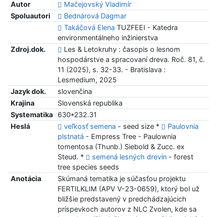
Autor
Mačejovský Vladimír
Spoluautori
Bednárová Dagmar
Takáčová Elena
TUZFEEI - Katedra
environmentálneho inžinierstva
Zdroj.dok.
Les & Letokruhy : časopis o lesnom
hospodárstve a spracovaní dreva. Roč. 81, č.
11 (2025), s. 32-33. - Bratislava :
Lesmedium, 2025
Jazyk dok.
slovenčina
Krajina
Slovenská republika
Systematika
630*232.31
Heslá
veľkosť semena
- seed size *
Paulovnia
plstnatá
- Empress Tree - Paulownia
tomentosa (Thunb.) Siebold & Zucc. ex
Steud. *
semená lesných drevín
- forest
tree species seeds
Anotácia
Skúmaná tematika je súčasťou projektu
FERTILKLIM (APV V-23-0659), ktorý bol už
bližšie predstavený v predchádzajúcich
príspevkoch autorov z NLC Zvolen, kde sa