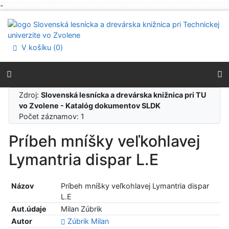
-
Prejsť na obsah
Prejsť na menu
Prehlásenie o webovej prístupnosti
V košíku (
0
)
Zdroj:
Slovenská lesnícka a drevárska knižnica pri TU
vo Zvolene - Katalóg dokumentov SLDK
Počet záznamov: 1
Príbeh mníšky veľkohlavej
Lymantria dispar L.E
Názov
Príbeh mníšky veľkohlavej Lymantria dispar
L.E
Aut.údaje
Milan Zúbrik
Autor
Zúbrik Milan