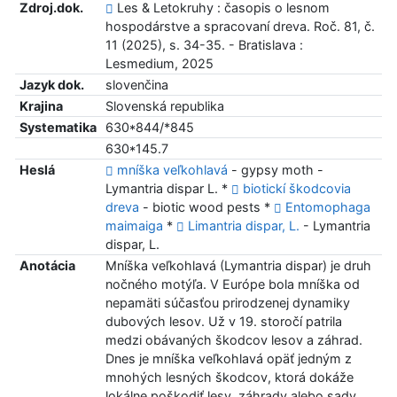
Zdroj.dok.
Les & Letokruhy : časopis o lesnom
hospodárstve a spracovaní dreva. Roč. 81, č.
11 (2025), s. 34-35. - Bratislava :
Lesmedium, 2025
Jazyk dok.
slovenčina
Krajina
Slovenská republika
Systematika
630*844/*845
630*145.7
Heslá
mníška veľkohlavá
- gypsy moth -
Lymantria dispar L. *
biotickí škodcovia
dreva
- biotic wood pests *
Entomophaga
maimaiga
*
Limantria dispar, L.
- Lymantria
dispar, L.
Anotácia
Mníška veľkohlavá (Lymantria dispar) je druh
nočného motýľa. V Európe bola mníška od
nepamäti súčasťou prirodzenej dynamiky
dubových lesov. Už v 19. storočí patrila
medzi obávaných škodcov lesov a záhrad.
Dnes je mníška veľkohlavá opäť jedným z
mnohých lesných škodcov, ktorá dokáže
lokálne poškodiť lesy, záhrady alebo sady