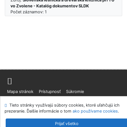
vo Zvolene - Katalóg dokumentov SLDK
Počet záznamov: 1
Mapa stránok
Prístupnosť
Súkromie
Modul OpenSearch
Napíšte nám
Nastavenie cookies
Tieto stránky využívajú súbory cookies, ktoré uľahčujú ich
prezeranie. Ďalšie informácie o tom
ako používame cookies
.
Slovenská lesnícka a drevárska knižnica pri Technickej
univerzite vo Zvolene
Prijať všetko
©1993-2026
IPAC
v.4.8.63a
-
Cosmotron Slovakia, s.r.o.