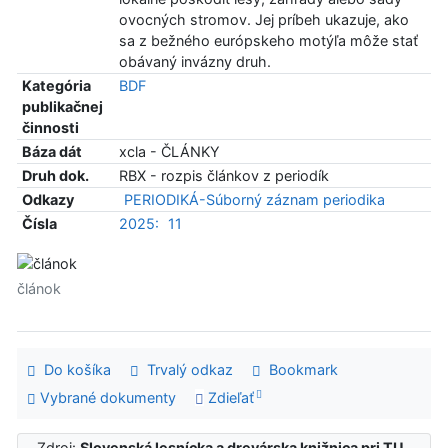
ovocných stromov. Jej príbeh ukazuje, ako
sa z bežného európskeho motýľa môže stať
obávaný invázny druh.
Kategória
BDF
publikačnej
činnosti
Báza dát
xcla - ČLÁNKY
Druh dok.
RBX - rozpis článkov z periodík
Odkazy
PERIODIKÁ-Súborný záznam periodika
Čísla
2025:
11
článok
Do košíka
Trvalý odkaz
Bookmark
Vybrané dokumenty
Zdieľať
Zdroj:
Slovenská lesnícka a drevárska knižnica pri TU