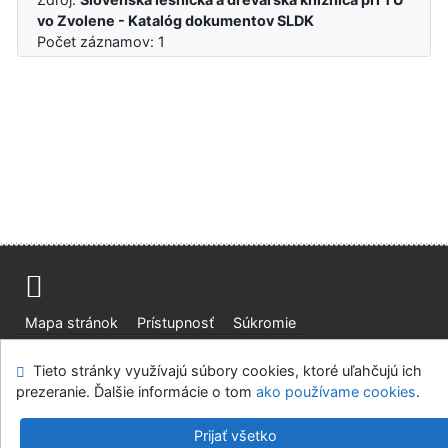
vo Zvolene - Katalóg dokumentov SLDK
Počet záznamov: 1
Mapa stránok
Prístupnosť
Súkromie
Modul OpenSearch
Napíšte nám
Nastavenie cookies
Tieto stránky využívajú súbory cookies, ktoré uľahčujú ich
prezeranie. Ďalšie informácie o tom
ako používame cookies
.
Slovenská lesnícka a drevárska knižnica pri Technickej
univerzite vo Zvolene
Prijať všetko
©1993-2026
IPAC
v.4.8.63a
-
Cosmotron Slovakia, s.r.o.