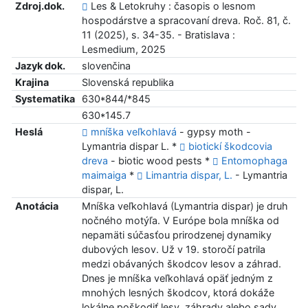
Zdroj.dok.
Les & Letokruhy : časopis o lesnom
hospodárstve a spracovaní dreva. Roč. 81, č.
11 (2025), s. 34-35. - Bratislava :
Lesmedium, 2025
Jazyk dok.
slovenčina
Krajina
Slovenská republika
Systematika
630*844/*845
630*145.7
Heslá
mníška veľkohlavá
- gypsy moth -
Lymantria dispar L. *
biotickí škodcovia
dreva
- biotic wood pests *
Entomophaga
maimaiga
*
Limantria dispar, L.
- Lymantria
dispar, L.
Anotácia
Mníška veľkohlavá (Lymantria dispar) je druh
nočného motýľa. V Európe bola mníška od
nepamäti súčasťou prirodzenej dynamiky
dubových lesov. Už v 19. storočí patrila
medzi obávaných škodcov lesov a záhrad.
Dnes je mníška veľkohlavá opäť jedným z
mnohých lesných škodcov, ktorá dokáže
lokálne poškodiť lesy, záhrady alebo sady