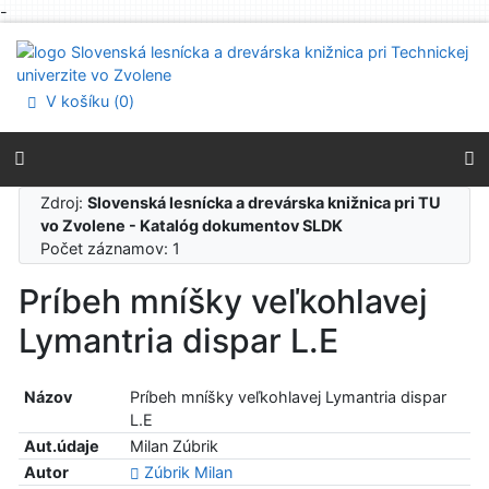
-
Prejsť na obsah
Prejsť na menu
Prehlásenie o webovej prístupnosti
V košíku (
0
)
Zdroj:
Slovenská lesnícka a drevárska knižnica pri TU
vo Zvolene - Katalóg dokumentov SLDK
Počet záznamov: 1
Príbeh mníšky veľkohlavej
Lymantria dispar L.E
Názov
Príbeh mníšky veľkohlavej Lymantria dispar
L.E
Aut.údaje
Milan Zúbrik
Autor
Zúbrik Milan