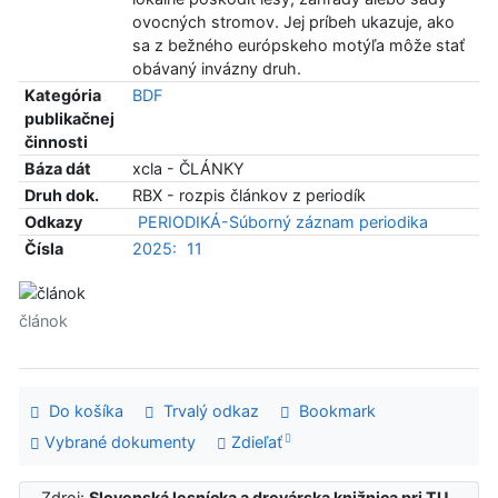
ovocných stromov. Jej príbeh ukazuje, ako
sa z bežného európskeho motýľa môže stať
obávaný invázny druh.
Kategória
BDF
publikačnej
činnosti
Báza dát
xcla - ČLÁNKY
Druh dok.
RBX - rozpis článkov z periodík
Odkazy
PERIODIKÁ-Súborný záznam periodika
Čísla
2025:
11
článok
Do košíka
Trvalý odkaz
Bookmark
Vybrané dokumenty
Zdieľať
Zdroj:
Slovenská lesnícka a drevárska knižnica pri TU