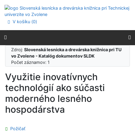
Prejsť na obsah
Prejsť na menu
Prehlásenie o webovej prístupnosti
V košíku (
0
)
Zdroj:
Slovenská lesnícka a drevárska knižnica pri TU
vo Zvolene - Katalóg dokumentov SLDK
Počet záznamov: 1
Využitie inovatívnych
technológií ako súčasti
moderného lesného
hospodárstva
Požičať