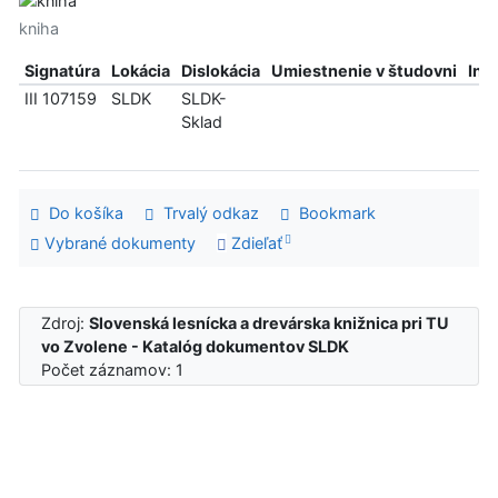
kniha
Signatúra
Lokácia
Dislokácia
Umiestnenie v študovni
Inf
III 107159
SLDK
SLDK-
Sklad
Do košíka
Trvalý odkaz
Bookmark
Vybrané dokumenty
Zdieľať
Zdroj:
Slovenská lesnícka a drevárska knižnica pri TU
vo Zvolene - Katalóg dokumentov SLDK
Počet záznamov: 1