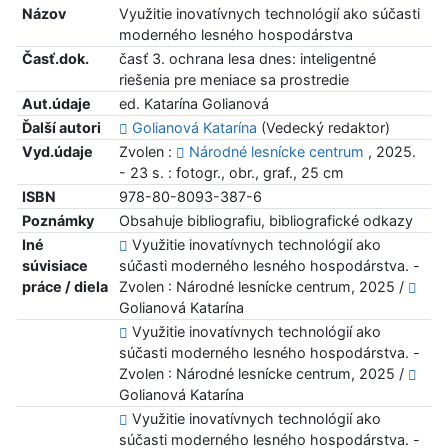
Názov
Využitie inovatívnych technológií ako súčasti
moderného lesného hospodárstva
Časť.dok.
časť 3. ochrana lesa dnes: inteligentné
riešenia pre meniace sa prostredie
Aut.údaje
ed. Katarína Golianová
Ďalší autori
Golianová Katarína
(Vedecký redaktor)
Vyd.údaje
Zvolen :
Národné lesnícke centrum
, 2025.
- 23 s. : fotogr., obr., graf., 25 cm
ISBN
978-80-8093-387-6
Poznámky
Obsahuje bibliografiu, bibliografické odkazy
Iné
Využitie inovatívnych technológií ako
súvisiace
súčasti moderného lesného hospodárstva. -
práce / diela
Zvolen : Národné lesnícke centrum, 2025 /
Golianová Katarína
Využitie inovatívnych technológií ako
súčasti moderného lesného hospodárstva. -
Zvolen : Národné lesnícke centrum, 2025 /
Golianová Katarína
Využitie inovatívnych technológií ako
súčasti moderného lesného hospodárstva. -