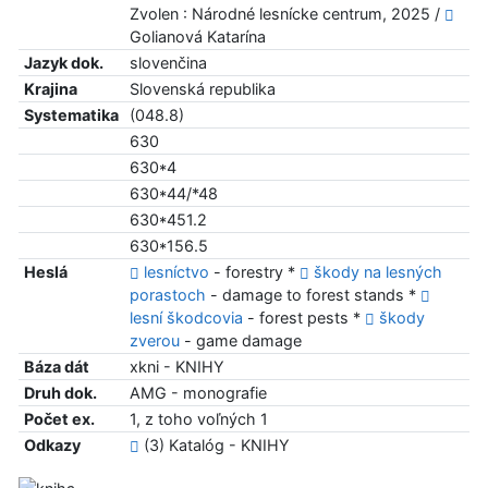
Zvolen : Národné lesnícke centrum, 2025 /
Golianová Katarína
Jazyk dok.
slovenčina
Krajina
Slovenská republika
Systematika
(048.8)
630
630*4
630*44/*48
630*451.2
630*156.5
Heslá
lesníctvo
- forestry *
škody na lesných
porastoch
- damage to forest stands *
lesní škodcovia
- forest pests *
škody
zverou
- game damage
Báza dát
xkni - KNIHY
Druh dok.
AMG - monografie
Počet ex.
1, z toho voľných 1
Odkazy
(3) Katalóg - KNIHY