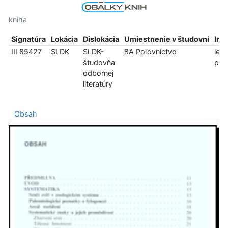
kniha
Signatúra
Lokácia
Dislokácia
Umiestnenie v študovni
Inf
III 85427
SLDK
SLDK-
8A Poľovníctvo
len
študovňa
pre
odbornej
literatúry
Obsah