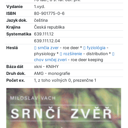
Vydanie
1.vyd.
ISBN
80-901775-0-6
Jazyk dok.
čeština
Krajina
Česká republika
Systematika
639.111.12
639.111.12.04
Heslá
srnčia zver
- roe deer *
fyziológia
-
physiology *
rozšírenie
- distribution *
chov srnčej zveri
- roe deer keeping
Báza dát
xkni - KNIHY
Druh dok.
AMG - monografie
Počet ex.
1, z toho voľných 0, prezenčne 1