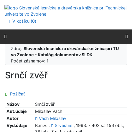
Prejsť na obsah
Prejsť na menu
Prehlásenie o webovej prístupnosti
V košíku (
0
)
Zdroj:
Slovenská lesnícka a drevárska knižnica pri TU
vo Zvolene - Katalóg dokumentov SLDK
Počet záznamov: 1
Srnčí zvěř
Požičať
Názov
Srnčí zvěř
Aut.údaje
Miloslav Vach
Autor
Vach Miloslav
Vyd.údaje
B.m.v. :
Silvestris
, 1993. - 402 s.: 156 obr.,
76 tab., 8 s. far. obr. príl.