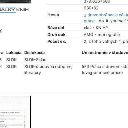
379.826+689
630*82
Heslá
drevoobrábacie nást
práce
- do-it-yourself
Báza dát
xkni - KNIHY
ť
Druh dok.
AMG - monografie
Počet ex.
2, z toho voľných 1, p
ra
Lokácia
Dislokácia
Umiestnenie v študovn
3
SLDK
SLDK-Sklad
6
SLDK
SLDK-študovňa odbornej
5F3 Práca s drevom-sto
literatúry
(svojpomocné práce)