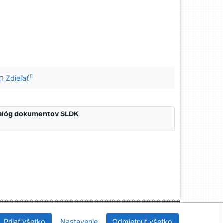
Zdieľať
atalóg dokumentov SLDK
nícka a drevárska knižnica pri Technickej univerzite
Prijať všetko
Nastavenie
Odmietnuť všetko