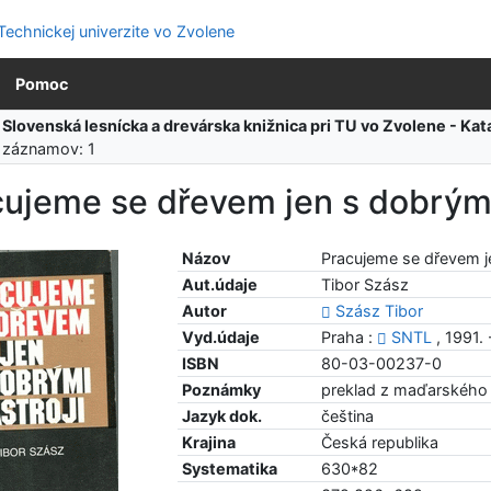
Pomoc
:
Slovenská lesnícka a drevárska knižnica pri TU vo Zvolene - K
 záznamov: 1
ujeme se dřevem jen s dobrými
Názov
Pracujeme se dřevem je
Aut.údaje
Tibor Szász
Autor
Szász Tibor
Vyd.údaje
Praha :
SNTL
, 1991. 
ISBN
80-03-00237-0
Poznámky
preklad z maďarského o
Jazyk dok.
čeština
Krajina
Česká republika
Systematika
630*82