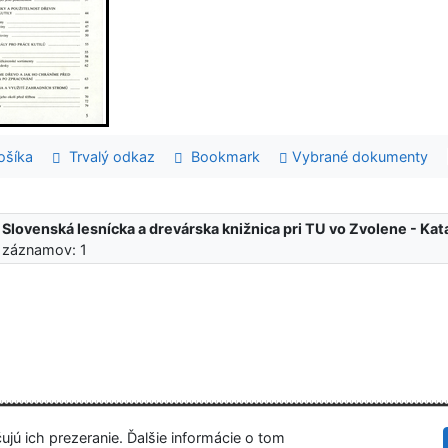
šíka
Trvalý odkaz
Bookmark
Vybrané dokumenty
:
Slovenská lesnícka a drevárska knižnica pri TU vo Zvolene - K
 záznamov: 1
Slovenská les
tupnosť
Súkromie
Modul OpenSearch
ujú ich prezeranie. Ďalšie informácie o tom