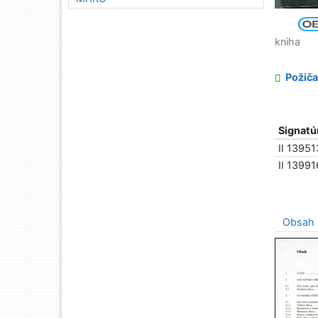
kniha
Požiča
Signatú
II 13951
II 13991
Obsah