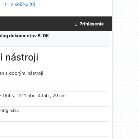
V košíku (
0
)
Prihlásenie
atalóg dokumentov SLDK
 nástroji
n s dobrými nástroji
- 194 s. : 211 obr., 4 tab., 20 cm
riginálu.