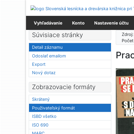
Prejsť na obsah
Prejsť na menu
Prehlásenie o webovej prístupnosti
Vyhľadávanie
Konto
Nastavenie účtu
Súvisiace stránky
Zdroj
Počet
Detail záznamu
Prac
Odoslať emailom
Export
Nový dotaz
Zobrazovacie formáty
Skrátený
Použivateľský formát
ISBD všetko
ISO 690
MARC