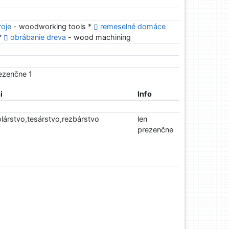
roje
- woodworking tools *
remeselné domáce
 *
obrábanie dreva
- wood machining
rezenčne 1
i
Info
lárstvo,tesárstvo,rezbárstvo
len
prezenčne