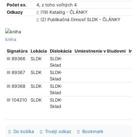
Počet ex.
4, z toho voľných 4
Odkazy
(19) Katalóg - ČLÁNKY
(2) Publikačná činnosť SLDK - ČLÁNKY
kniha
Signatúra
Lokácia
Dislokácia
Umiestnenie v študovni
Inf
III 89366
SLDK
SLDK-
Sklad
III 89367
SLDK
SLDK-
Sklad
III 89368
SLDK
SLDK-
Sklad
III 104210
SLDK
SLDK-
Sklad
Do košíka
Trvalý odkaz
Bookmark