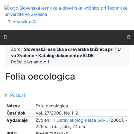
Prejsť na obsah
Prejsť na menu
Prehlásenie o webovej prístupnosti
V košíku (
0
)
Zdroj:
Slovenská lesnícka a drevárska knižnica pri TU
vo Zvolene - Katalóg dokumentov SLDK
Počet záznamov: 1
Folia oecologica
Požičať
Názov
Folia oecologica
Časť.dok.
Vol. 27/2000, No 1-2
Vyd.údaje
Zvolen :
Ústav ekológie lesa SAV
, [2000]. -
229 s. : obr., tab., 24 cm
ISBN
80-967238-2-0