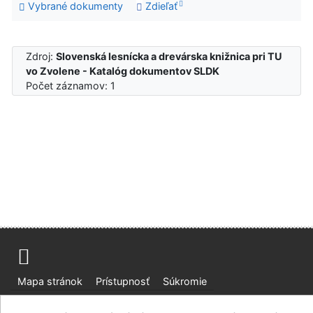
Vybrané dokumenty
Zdieľať
Zdroj:
Slovenská lesnícka a drevárska knižnica pri TU
vo Zvolene - Katalóg dokumentov SLDK
Počet záznamov: 1
Mapa stránok
Prístupnosť
Súkromie
Modul OpenSearch
Napíšte nám
Nastavenie cookies