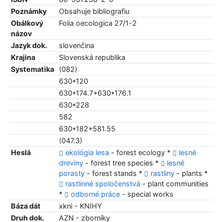
Poznámky
Obsahuje bibliografiu
Obálkový
Folia oecologica 27/1-2
názov
Jazyk dok.
slovenčina
Krajina
Slovenská republika
Systematika
(082)
630*120
630*174.7+630*176.1
630*228
582
630*182+581.55
(047.3)
Heslá
ekológia lesa
- forest ecology *
lesné
dreviny
- forest tree species *
lesné
porasty
- forest stands *
rastliny
- plants *
rastlinné spoločenstvá
- plant communities
*
odborné práce
- special works
Báza dát
xkni - KNIHY
Druh dok.
AZN - zborníky