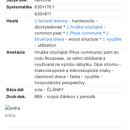
Systematika
630*176.1
630*811
Heslá
listnaté dreviny
- hardwoods -
dicotyledonae *
hruška obyčajná
-
common pear *
Pinus communis
*
štruktúra dreva
- wood structure *
využitie
- utilization
Anotácia
Hruška obyčajná (Pirus communis) patrí do
rodu Rosaceae. Je veľmi obľúbená a
využívaná na výrobu nábytku. Opis stromu -
makroskopické a mikroskopické znaky -
vlastnosti dreva - farba - využitie -
hospodárske perspektívy.
Báza dát
xcla - ČLÁNKY
Druh dok.
RBX - rozpis článkov z periodík
kniha