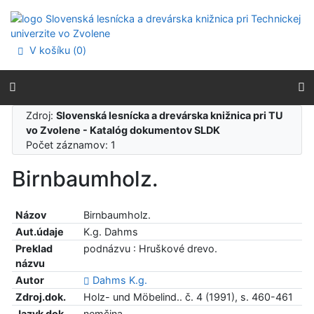
Prejsť na obsah
Prejsť na menu
Prehlásenie o webovej prístupnosti
V košíku (
0
)
Zdroj:
Slovenská lesnícka a drevárska knižnica pri TU
vo Zvolene - Katalóg dokumentov SLDK
Počet záznamov: 1
Birnbaumholz.
Názov
Birnbaumholz.
Aut.údaje
K.g. Dahms
Preklad
podnázvu : Hruškové drevo.
názvu
Autor
Dahms K.g.
Zdroj.dok.
Holz- und Möbelind.. č. 4 (1991), s. 460-461
Jazyk dok.
nemčina