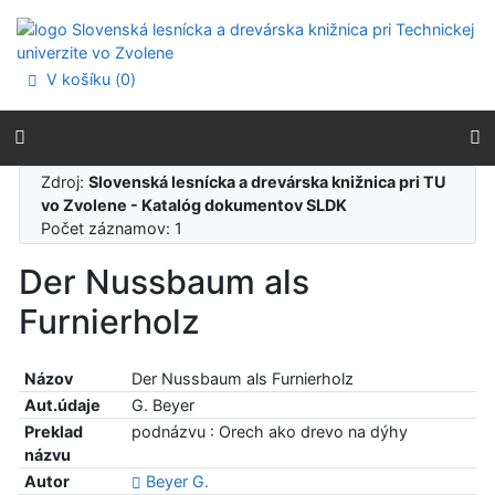
Prejsť na obsah
Prejsť na menu
Prehlásenie o webovej prístupnosti
V košíku (
0
)
Zdroj:
Slovenská lesnícka a drevárska knižnica pri TU
vo Zvolene - Katalóg dokumentov SLDK
Počet záznamov: 1
Der Nussbaum als
Furnierholz
Názov
Der Nussbaum als Furnierholz
Aut.údaje
G. Beyer
Preklad
podnázvu : Orech ako drevo na dýhy
názvu
Autor
Beyer G.