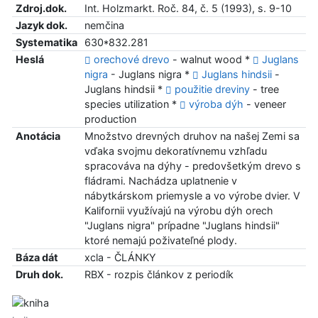
Zdroj.dok.
Int. Holzmarkt. Roč. 84, č. 5 (1993), s. 9-10
Jazyk dok.
nemčina
Systematika
630*832.281
Heslá
orechové drevo
- walnut wood *
Juglans
nigra
- Juglans nigra *
Juglans hindsii
-
Juglans hindsii *
použitie dreviny
- tree
species utilization *
výroba dýh
- veneer
production
Anotácia
Množstvo drevných druhov na našej Zemi sa
vďaka svojmu dekoratívnemu vzhľadu
spracováva na dýhy - predovšetkým drevo s
fládrami. Nachádza uplatnenie v
nábytkárskom priemysle a vo výrobe dvier. V
Kalifornii využívajú na výrobu dýh orech
"Juglans nigra" prípadne "Juglans hindsii"
ktoré nemajú poživateľné plody.
Báza dát
xcla - ČLÁNKY
Druh dok.
RBX - rozpis článkov z periodík