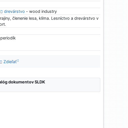
*
drevárstvo
- wood industry
jiny, členenie lesa, klíma. Lesníctvo a drevárstvo v
ort.
 periodík
Zdieľať
atalóg dokumentov SLDK