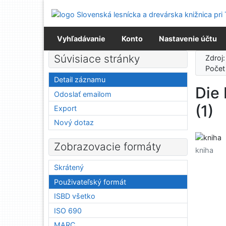
Prejsť na obsah
Prejsť na menu
Prehlásenie o webovej prístupnosti
Vyhľadávanie
Konto
Nastavenie účtu
Súvisiace stránky
Zdroj
Počet
Detail záznamu
Die 
Odoslať emailom
(1)
Export
Nový dotaz
Zobrazovacie formáty
kniha
Skrátený
Použivateľský formát
ISBD všetko
ISO 690
MARC