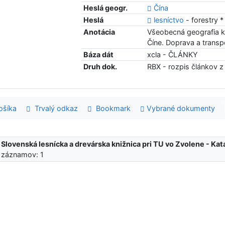
Heslá geogr.
Čína
Heslá
lesníctvo
- forestry 
Anotácia
Všeobecná geografia kra
Číne. Doprava a transp
Báza dát
xcla - ČLÁNKY
Druh dok.
RBX - rozpis článkov z
šíka
Trvalý odkaz
Bookmark
Vybrané dokumenty
:
Slovenská lesnícka a drevárska knižnica pri TU vo Zvolene - K
 záznamov: 1