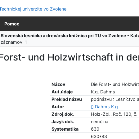
Pomoc
:
Slovenská lesnícka a drevárska knižnica pri TU vo Zvolene - K
 záznamov: 1
Forst- und Holzwirtschaft in de
Názov
Die Forst- und Holzwirt
Aut.údaje
K.g. Dahms
Preklad názvu
podnázvu : Lesníctvo a
Autor
Dahms K.g.
Zdroj.dok.
Holz-Zbl.. Roč. 120, č.
Jazyk dok.
nemčina
Systematika
630
630*83