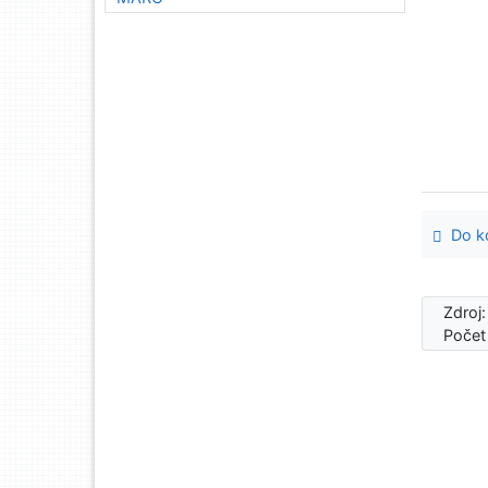
Do ko
Zdroj
Počet