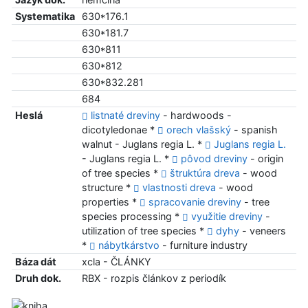
Systematika
630*176.1
630*181.7
630*811
630*812
630*832.281
684
Heslá
listnaté dreviny
- hardwoods -
dicotyledonae *
orech vlašský
- spanish
walnut - Juglans regia L. *
Juglans regia L.
- Juglans regia L. *
pôvod dreviny
- origin
of tree species *
štruktúra dreva
- wood
structure *
vlastnosti dreva
- wood
properties *
spracovanie dreviny
- tree
species processing *
využitie dreviny
-
utilization of tree species *
dyhy
- veneers
*
nábytkárstvo
- furniture industry
Báza dát
xcla - ČLÁNKY
Druh dok.
RBX - rozpis článkov z periodík