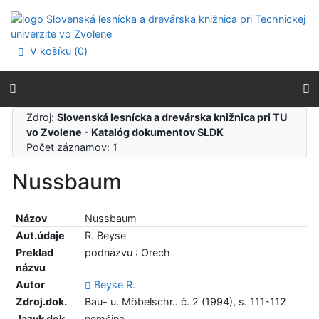
Prejsť na obsah
Prejsť na menu
Prehlásenie o webovej prístupnosti
V košíku (
0
)
Zdroj:
Slovenská lesnícka a drevárska knižnica pri TU
vo Zvolene - Katalóg dokumentov SLDK
Počet záznamov: 1
Nussbaum
Názov
Nussbaum
Aut.údaje
R. Beyse
Preklad
podnázvu : Orech
názvu
Autor
Beyse R.
Zdroj.dok.
Bau- u. Möbelschr.. č. 2 (1994), s. 111-112
Jazyk dok.
nemčina