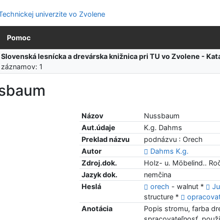
Pomoc
:
Slovenská lesnícka a drevárska knižnica pri TU vo Zvolene - K
 záznamov: 1
sbaum
Názov
Nussbaum
Aut.údaje
K.g. Dahms
Preklad názvu
podnázvu : Orech
Autor
Dahms K.g.
Zdroj.dok.
Holz- u. Möbelind.. Roč
Jazyk dok.
nemčina
Heslá
orech
- walnut *
Ju
structure *
opracova
Anotácia
Popis stromu, farba dr
spracovateľnosť, použi