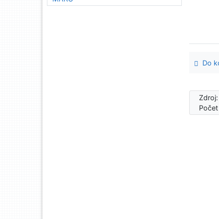
Do ko
Zdroj
Počet