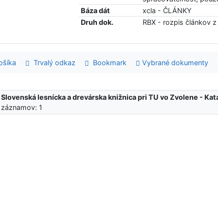
Báza dát
xcla - ČLÁNKY
Druh dok.
RBX - rozpis článkov z
šíka
Trvalý odkaz
Bookmark
Vybrané dokumenty
:
Slovenská lesnícka a drevárska knižnica pri TU vo Zvolene - K
 záznamov: 1