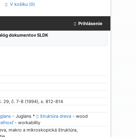
V košíku (
0
)
Prihlásenie
atalóg dokumentov SLDK
. 29, č. 7-8 (1994), s. 812-814
glans
- Juglans *
štruktúra dreva
- wood
teľnosť
- workability
eva, makro a mikroskopická štruktúra,
tie.