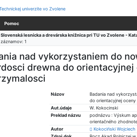
Pomoc
:
Slovenská lesnícka a drevárska knižnica pri TU vo Zvolene - K
 záznamov: 1
ania nad vykorzystaniem do n
dosci drewna do orientacyjnej
rzymalosci
Názov
Badania nad vykorzys
do orientacyjnej oceny
Aut.údaje
W. Kokocinski
Preklad názvu
podnázvu : Výskum apl
orientačného zhodnote
Autor
Kokociński Wojciech
Zdroj.dok.
Rocz.Akad.Rolniczej w