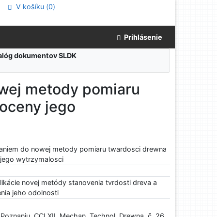
V košíku (
0
)
Prihlásenie
atalóg dokumentov SLDK
owej metody pomiaru
 oceny jego
taniem do nowej metody pomiaru twardosci drewna
 jego wytrzymalosci
ikácie novej metódy stanovenia tvrdosti dreva a
nia jeho odolnosti
 Poznaniu, CCLXII, Mechan. Technol. Drewna. č. 26