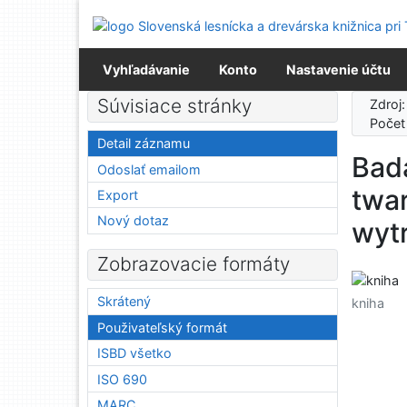
Prejsť na obsah
Prejsť na menu
Prehlásenie o webovej prístupnosti
Vyhľadávanie
Konto
Nastavenie účtu
Súvisiace stránky
Zdroj
Počet
Detail záznamu
Bad
Odoslať emailom
twar
Export
Nový dotaz
wyt
Zobrazovacie formáty
Skrátený
kniha
Použivateľský formát
ISBD všetko
ISO 690
MARC