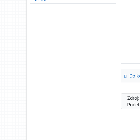
Do ko
Zdroj
Počet