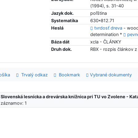
(1994), s. 31-40
Jazyk dok.
poľština
Systematika
630*812.71
Heslá
tvrdosť dreva
- wood
determination *
pevn
Báza dát
xcla - ČLÁNKY
Druh dok.
RBX - rozpis článkov z
šíka
Trvalý odkaz
Bookmark
Vybrané dokumenty
:
Slovenská lesnícka a drevárska knižnica pri TU vo Zvolene - K
 záznamov: 1