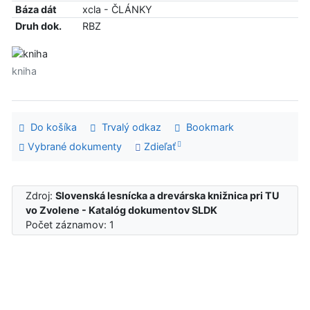
Báza dát
xcla - ČLÁNKY
Druh dok.
RBZ
kniha
Do košíka
Trvalý odkaz
Bookmark
Vybrané dokumenty
Zdieľať
Zdroj:
Slovenská lesnícka a drevárska knižnica pri TU
vo Zvolene - Katalóg dokumentov SLDK
Počet záznamov: 1