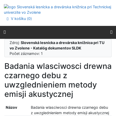
Prejsť na obsah
Prejsť na menu
Prehlásenie o webovej prístupnosti
V košíku (
0
)
Zdroj:
Slovenská lesnícka a drevárska knižnica pri TU
vo Zvolene - Katalóg dokumentov SLDK
Počet záznamov: 1
Badania wlasciwosci drewna
czarnego debu z
uwzglednieniem metody
emisji akustycznej
Názov
Badania wlasciwosci drewna czarnego debu
z uwzglednieniem metody emisji akustycznej