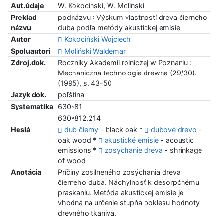
Aut.údaje
W. Kokocinski, W. Molinski
Preklad
podnázvu : Výskum vlastností dreva čierneho
názvu
duba podľa metódy akustickej emisie
Autor
Kokociński Wojciech
Spoluautori
Moliński Waldemar
Zdroj.dok.
Roczniky Akademii rolniczej w Poznaniu :
Mechaniczna technologia drewna (29/30).
(1995), s. 43-50
Jazyk dok.
poľština
Systematika
630*81
630*812.214
Heslá
dub čierny
- black oak *
dubové drevo
-
oak wood *
akustické emisie
- acoustic
emissions *
zosychanie dreva
- shrinkage
of wood
Anotácia
Príčiny zosilneného zosýchania dreva
čierneho duba. Náchylnosť k desorpčnému
praskaniu. Metóda akustickej emisie je
vhodná na určenie stupňa poklesu hodnoty
drevného tkaniva.