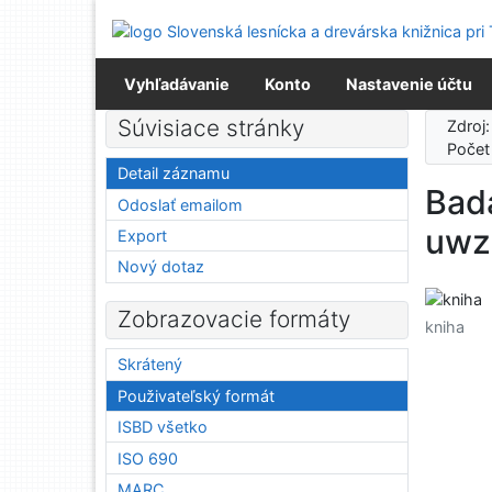
Prejsť na obsah
Prejsť na menu
Prehlásenie o webovej prístupnosti
Vyhľadávanie
Konto
Nastavenie účtu
Súvisiace stránky
Zdroj
Počet
Detail záznamu
Bad
Odoslať emailom
uwz
Export
Nový dotaz
Zobrazovacie formáty
kniha
Skrátený
Použivateľský formát
ISBD všetko
ISO 690
MARC