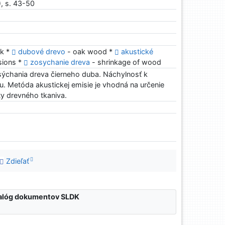
, s. 43-50
ak *
dubové drevo
- oak wood *
akustické
sions *
zosychanie dreva
- shrinkage of wood
sýchania dreva čierneho duba. Náchylnosť k
. Metóda akustickej emisie je vhodná na určenie
y drevného tkaniva.
Zdieľať
atalóg dokumentov SLDK