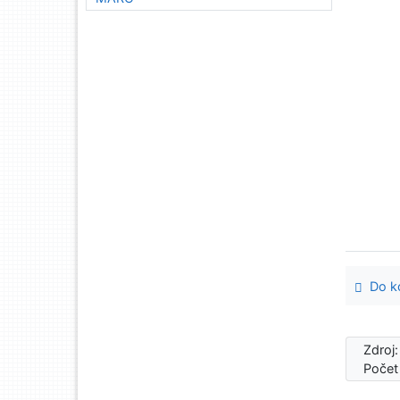
Do ko
Zdroj
Počet