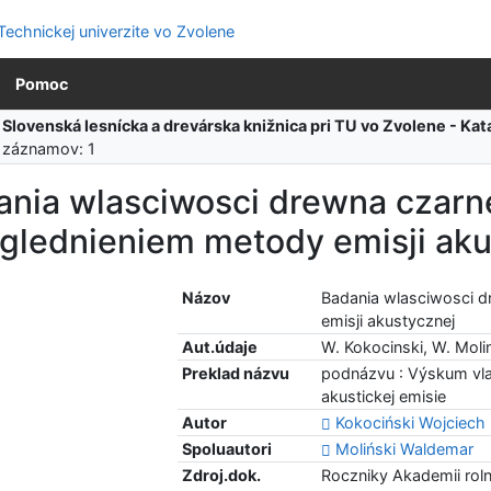
Pomoc
:
Slovenská lesnícka a drevárska knižnica pri TU vo Zvolene - K
 záznamov: 1
ania wlasciwosci drewna czarn
glednieniem metody emisji aku
Názov
Badania wlasciwosci 
emisji akustycznej
Aut.údaje
W. Kokocinski, W. Moli
Preklad názvu
podnázvu : Výskum vla
akustickej emisie
Autor
Kokociński Wojciech
Spoluautori
Moliński Waldemar
Zdroj.dok.
Roczniky Akademii rol