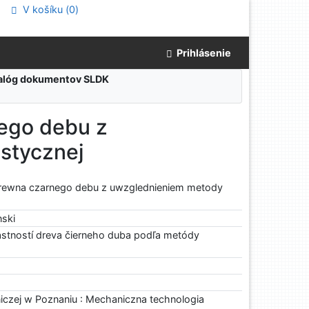
V košíku (
0
)
Prihlásenie
atalóg dokumentov SLDK
ego debu z
stycznej
drewna czarnego debu z uwzglednieniem metody
nski
stností dreva čierneho duba podľa metódy
niczej w Poznaniu : Mechaniczna technologia