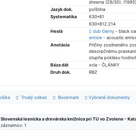
drewna (29/30). (1995)
Jazyk dok.
poľština
Systematika
630*81
630*812.214
Heslá
dub čierny
- black o
emisie
- acoustic emis
Anotácia
Príčiny zosilneného zo
desorpčnému praskaniu
stupňa poklesu hodnot
Báza dát
xcla - ČLÁNKY
Druh dok.
RBZ
šíka
Trvalý odkaz
Bookmark
Vybrané dokumenty
:
Slovenská lesnícka a drevárska knižnica pri TU vo Zvolene - K
 záznamov: 1