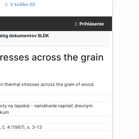
V košíku (
0
)
Prihlásenie
atalóg dokumentov SLDK
resses across the grain
on thermal stresses across the grain of wood.
loty na tepelné - namáhanie naprieč drevným
skum
 č. 4 (1997), s. 3-13