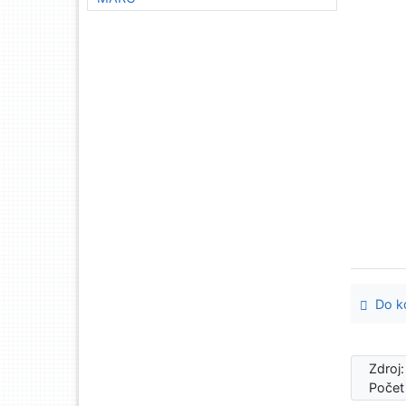
Do ko
Zdroj
Počet