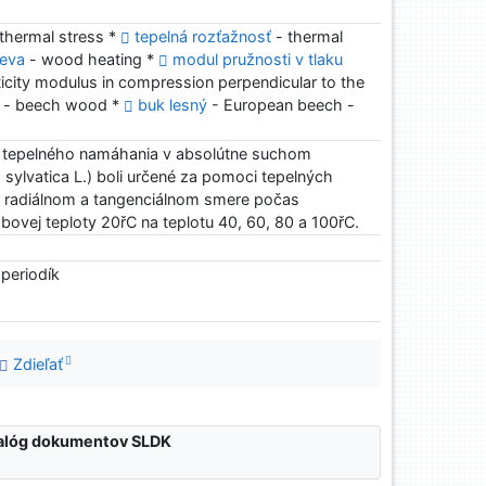
thermal stress *
tepelná rozťažnosť
- thermal
reva
- wood heating *
modul pružnosti v tlaku
ticity modulus in compression perpendicular to the
- beech wood *
buk lesný
- European beech -
tepelného namáhania v absolútne suchom
ylvatica L.) boli určené za pomoci tepelných
 v radiálnom a tangenciálnom smere počas
zbovej teploty 20řC na teplotu 40, 60, 80 a 100řC.
 periodík
Zdieľať
atalóg dokumentov SLDK