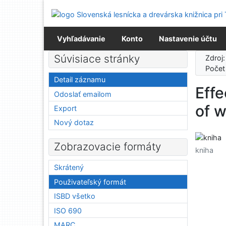
Prejsť na obsah
Prejsť na menu
Prehlásenie o webovej prístupnosti
Vyhľadávanie
Konto
Nastavenie účtu
Súvisiace stránky
Zdroj
Počet
Detail záznamu
Effe
Odoslať emailom
of w
Export
Nový dotaz
Zobrazovacie formáty
kniha
Skrátený
Použivateľský formát
ISBD všetko
ISO 690
MARC