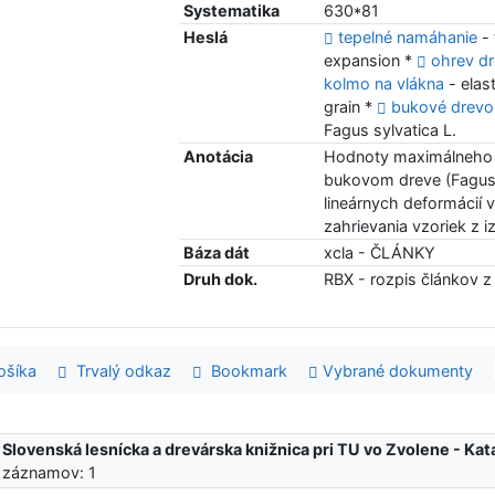
Systematika
630*81
Heslá
tepelné namáhanie
- 
expansion *
ohrev d
kolmo na vlákna
- elas
grain *
bukové drevo
Fagus sylvatica L.
Anotácia
Hodnoty maximálneho 
bukovom dreve (Fagus s
lineárnych deformácií
zahrievania vzoriek z i
Báza dát
xcla - ČLÁNKY
Druh dok.
RBX - rozpis článkov z
šíka
Trvalý odkaz
Bookmark
Vybrané dokumenty
:
Slovenská lesnícka a drevárska knižnica pri TU vo Zvolene - K
 záznamov: 1