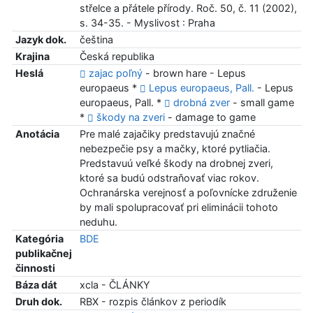
střelce a přátele přírody. Roč. 50, č. 11 (2002),
s. 34-35. - Myslivost : Praha
Jazyk dok.
čeština
Krajina
Česká republika
Heslá
zajac poľný
- brown hare - Lepus
europaeus *
Lepus europaeus, Pall.
- Lepus
europaeus, Pall. *
drobná zver
- small game
*
škody na zveri
- damage to game
Anotácia
Pre malé zajačiky predstavujú značné
nebezpečie psy a mačky, ktoré pytliačia.
Predstavuú veľké škody na drobnej zveri,
ktoré sa budú odstraňovať viac rokov.
Ochranárska verejnosť a poľovnícke združenie
by mali spolupracovať pri eliminácii tohoto
neduhu.
Kategória
BDE
publikačnej
činnosti
Báza dát
xcla - ČLÁNKY
Druh dok.
RBX - rozpis článkov z periodík