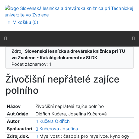
Prejsť na obsah
Prejsť na menu
Prehlásenie o webovej prístupnosti
V košíku (
0
)
Zdroj:
Slovenská lesnícka a drevárska knižnica pri TU
vo Zvolene - Katalóg dokumentov SLDK
Počet záznamov: 1
Živočišní nepřátelé zajíce
polního
Názov
Živočišní nepřátelé zajíce polního
Aut.údaje
Oldřich Kučera, Josefina Kučerová
Autor
Kučera Oldřich
Spoluautori
Kučerová Josefina
Zdroj.dok.
Myslivost : časopis pro myslivce, kynology,