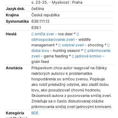
s. 23-25. - Myslivost : Praha
Jazyk dok.
čeština
Krajina
Česká republika
Systematika
639.111.12
639.1
Heslá
srnčia zver
- roe deer *
obhospodarovanie zveri
- wildlife
management *
odstrel zveri
- shooting *
doba lovu
- hunting season *
prikrmovanie
zveri
- game feeding *
jadrové krmivo
-
grain feed
Anotácia
Príspevkom chce autor reagovať na články
niektorých autorov k problematike
hospodárenia so srnčou zverou. Popisuje
ako robiť priebežný odstrel, ako zladiť dobu
lovu, ako posudzovať chovnú hodnotu.
Skúsenosti autora z pozorovania srnčej zveri.
Zmieňuje sa o často diskutovanej otázke
prikrmovania srnčej zveri jadrovými krmivami.
Kategória
BDE