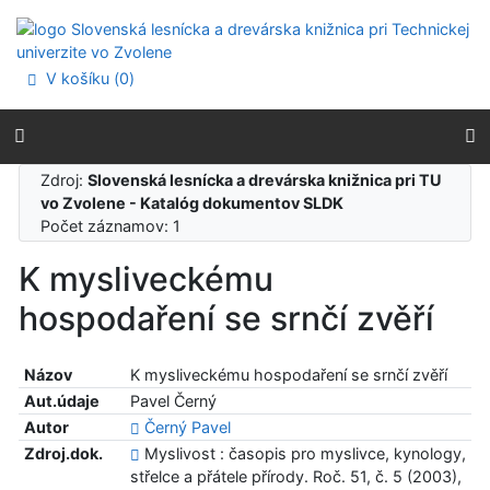
Prejsť na obsah
Prejsť na menu
Prehlásenie o webovej prístupnosti
V košíku (
0
)
Zdroj:
Slovenská lesnícka a drevárska knižnica pri TU
vo Zvolene - Katalóg dokumentov SLDK
Počet záznamov: 1
K mysliveckému
hospodaření se srnčí zvěří
Názov
K mysliveckému hospodaření se srnčí zvěří
Aut.údaje
Pavel Černý
Autor
Černý Pavel
Zdroj.dok.
Myslivost : časopis pro myslivce, kynology,
střelce a přátele přírody. Roč. 51, č. 5 (2003),