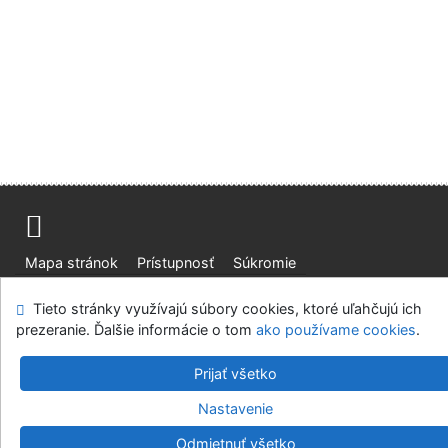
Mapa stránok
Prístupnosť
Súkromie
Modul OpenSearch
Napíšte nám
Nastavenie cookies
Tieto stránky využívajú súbory cookies, ktoré uľahčujú ich
prezeranie. Ďalšie informácie o tom
ako používame cookies
.
Slovenská lesnícka a drevárska knižnica pri Technickej
univerzite vo Zvolene
Prijať všetko
©1993-2026
IPAC
v.4.8.63a
-
Cosmotron Slovakia, s.r.o.
Nastavenie
Odmietnuť všetko