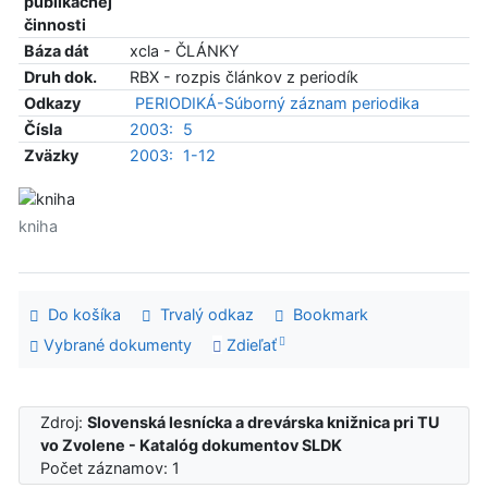
publikačnej
činnosti
Báza dát
xcla - ČLÁNKY
Druh dok.
RBX - rozpis článkov z periodík
Odkazy
PERIODIKÁ-Súborný záznam periodika
Čísla
2003:
5
Zväzky
2003:
1-12
kniha
Do košíka
Trvalý odkaz
Bookmark
Vybrané dokumenty
Zdieľať
Zdroj:
Slovenská lesnícka a drevárska knižnica pri TU
vo Zvolene - Katalóg dokumentov SLDK
Počet záznamov: 1