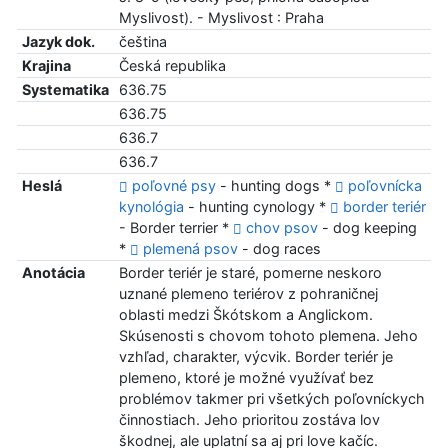
Myslivost). - Myslivost : Praha
Jazyk dok.
čeština
Krajina
Česká republika
Systematika
636.75
636.75
636.7
636.7
Heslá
poľovné psy
- hunting dogs *
poľovnícka
kynológia
- hunting cynology *
border teriér
- Border terrier *
chov psov
- dog keeping
*
plemená psov
- dog races
Anotácia
Border teriér je staré, pomerne neskoro
uznané plemeno teriérov z pohraničnej
oblasti medzi Škótskom a Anglickom.
Skúsenosti s chovom tohoto plemena. Jeho
vzhľad, charakter, výcvik. Border teriér je
plemeno, ktoré je možné využívať bez
problémov takmer pri všetkých poľovníckych
činnostiach. Jeho prioritou zostáva lov
škodnej, ale uplatní sa aj pri love kačíc.