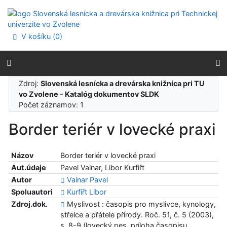
Prejsť na obsah
Prejsť na menu
Prehlásenie o webovej prístupnosti
V košíku (
0
)
Zdroj:
Slovenská lesnícka a drevárska knižnica pri TU
vo Zvolene - Katalóg dokumentov SLDK
Počet záznamov: 1
Border teriér v lovecké praxi
Názov
Border teriér v lovecké praxi
Aut.údaje
Pavel Vainar, Libor Kurfiřt
Autor
Vainar Pavel
Spoluautori
Kurfiřt Libor
Zdroj.dok.
Myslivost : časopis pro myslivce, kynology,
střelce a přátele přírody. Roč. 51, č. 5 (2003),
s. 8-9 (lovecký pes, príloha časopisu