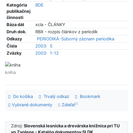
Kategória
BDE
publikačnej
činnosti
Báza dát
xcla - ČLÁNKY
Druh dok.
RBX - rozpis článkov z periodík
Odkazy
PERIODIKÁ-Súborný záznam periodika
Čísla
2003:
5
Zväzky
2003:
1-12
kniha
Do košíka
Trvalý odkaz
Bookmark
Vybrané dokumenty
Zdieľať
Zdroj:
Slovenská lesnícka a drevárska knižnica pri TU
vo Zvolene - Katalóg dokumentov SLDK