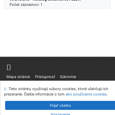
Počet záznamov: 1
Mapa stránok
Prístupnosť
Súkromie
Modul OpenSearch
Napíšte nám
Nastavenie cookies
Tieto stránky využívajú súbory cookies, ktoré uľahčujú ich
prezeranie. Ďalšie informácie o tom
ako používame cookies
.
Slovenská lesnícka a drevárska knižnica pri Technickej
univerzite vo Zvolene
Prijať všetko
©1993-2026
IPAC
v.4.8.63a
-
Cosmotron Slovakia, s.r.o.
Nastavenie