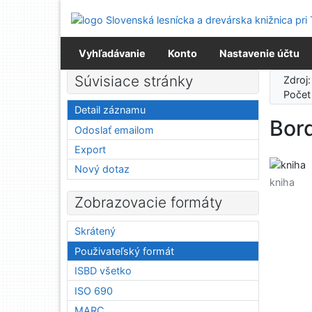
Prejsť na obsah
Prejsť na menu
Prehlásenie o webovej prístupnosti
Vyhľadávanie
Konto
Nastavenie účtu
Súvisiace stránky
Zdroj
Počet
Detail záznamu
Bord
Odoslať emailom
Export
Nový dotaz
kniha
Zobrazovacie formáty
Skrátený
Použivateľský formát
ISBD všetko
ISO 690
MARC