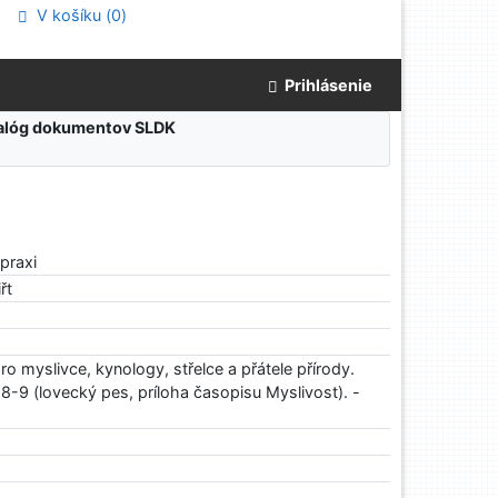
V košíku (
0
)
Prihlásenie
atalóg dokumentov SLDK
 praxi
řt
ro myslivce, kynology, střelce a přátele přírody.
. 8-9 (lovecký pes, príloha časopisu Myslivost). -