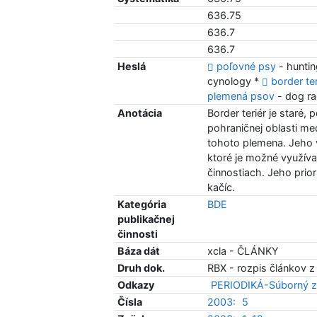
636.75
636.7
636.7
Heslá
poľovné psy
- hunti
cynology *
border ter
plemená psov
- dog r
Anotácia
Border teriér je staré
pohraničnej oblasti m
tohoto plemena. Jeho v
ktoré je možné využív
činnostiach. Jeho priori
kačíc.
Kategória
BDE
publikačnej
činnosti
Báza dát
xcla - ČLÁNKY
Druh dok.
RBX - rozpis článkov z
Odkazy
PERIODIKÁ-Súborný z
Čísla
2003:
5