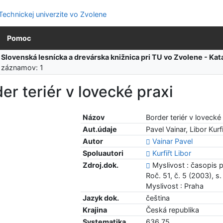
Pomoc
:
Slovenská lesnícka a drevárska knižnica pri TU vo Zvolene - K
 záznamov: 1
er teriér v lovecké praxi
Názov
Border teriér v lovecké
Aut.údaje
Pavel Vainar, Libor Kurfi
Autor
Vainar Pavel
Spoluautori
Kurfiřt Libor
Zdroj.dok.
Myslivost : časopis p
Roč. 51, č. 5 (2003), s
Myslivost : Praha
Jazyk dok.
čeština
Krajina
Česká republika
Systematika
636.75