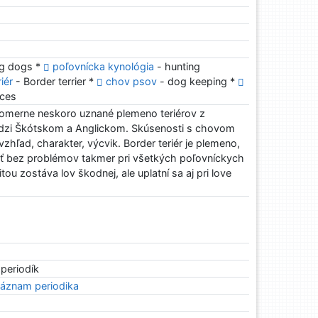
ng dogs *
poľovnícka kynológia
- hunting
iér
- Border terrier *
chov psov
- dog keeping *
aces
, pomerne neskoro uznané plemeno teriérov z
edzi Škótskom a Anglickom. Skúsenosti s chovom
zhľad, charakter, výcvik. Border teriér je plemeno,
ať bez problémov takmer pri všetkých poľovníckych
tou zostáva lov škodnej, ale uplatní sa aj pri love
 periodík
áznam periodika