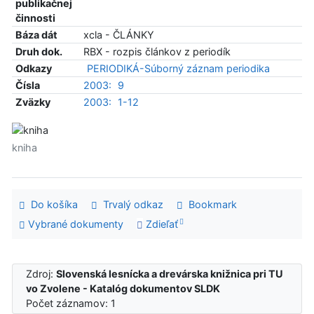
publikačnej
činnosti
Báza dát
xcla - ČLÁNKY
Druh dok.
RBX - rozpis článkov z periodík
Odkazy
PERIODIKÁ-Súborný záznam periodika
Čísla
2003:
9
Zväzky
2003:
1-12
kniha
Do košíka
Trvalý odkaz
Bookmark
Vybrané dokumenty
Zdieľať
Zdroj:
Slovenská lesnícka a drevárska knižnica pri TU
vo Zvolene - Katalóg dokumentov SLDK
Počet záznamov: 1