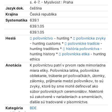
s. 4-7. - Myslivost : Praha
Jazyk dok.
čeština
Krajina
Česká republika
Systematika
639.1
639.1.05
639.1.05
Heslá
poľovníctvo
- hunting *
poľovnícke zvyky
- hunting customs *
poľovnícke tradície
-
hunting traditions *
história poľovníctva
-
hunting history *
poľovnícka etika
- hunting
ethics
Anotácia
K poľovníctvu patrí v prvom rade mimoriadna
miera etiky. Poľovnícka latina, poľovnícke
obliekanie, trúbenie pri poľovačkách, úlomky,
zálomky, prijímanie medzi poľovníkov, to sú
zvyky, ktoré by sme mohli definovať ako
súbor poľovníckych ceremoniálov. Niektoré
sú zakotvené v nariadeniach a smerniciach,
ďalšie sú tradované v písomníctve.
Kategória
BDE