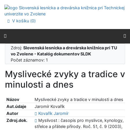
Prejsť na obsah
Prejsť na menu
Prehlásenie o webovej prístupnosti
V košíku (
0
)
Zdroj:
Slovenská lesnícka a drevárska knižnica pri TU
vo Zvolene - Katalóg dokumentov SLDK
Počet záznamov: 1
Myslivecké zvyky a tradice v
minulosti a dnes
Názov
Myslivecké zvyky a tradice v minulosti a dnes
Aut.údaje
Jaromír Kovařík
Autor
Kovařík Jaromír
Zdroj.dok.
Myslivost : časopis pro myslivce, kynology,
střelce a přátele přírody. Roč. 51, č. 9 (2003),