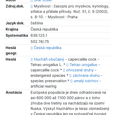
Zdroj.dok.
Myslivost : časopis pro myslivce, kynology,
střelce a přátele přírody. Roč. 51, č. 9 (2003),
s. 8-10. - Myslivost : Praha
Jazyk dok.
čeština
Krajina
Česká republika
Systematika
639.125.1
502.74/.75
Heslá
Česká republika
geogr.
Heslá
hlucháň obyčajný
- capercaillie cock -
Tetrao urogallus L. *
Tetrao urogallus
-
capercaillie cock *
ohrozené druhy
-
endangered species *
záchrana druhu
-
species preservation *
umelý odchov
-
artificial rearing
Anotácia
Európska populácia je dnes odhadovaná na
asi 600 000 až 1100 000 párov a z toho
zhruba dve tretiny sa nachádzajú na území
Ruska. Výskyt hlucháňov je teraz obmedzený
v Českej republike len na pohraničné horské