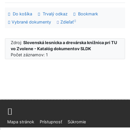
Do košíka
Trvalý odkaz
Bookmark
Vybrané dokumenty
Zdieľať
Zdroj:
Slovenská lesnícka a drevárska knižnica pri TU
vo Zvolene - Katalóg dokumentov SLDK
Počet záznamov: 1
Mapa stránok
Prístupnosť
Súkromie
Modul OpenSearch
Napíšte nám
Nastavenie cookies