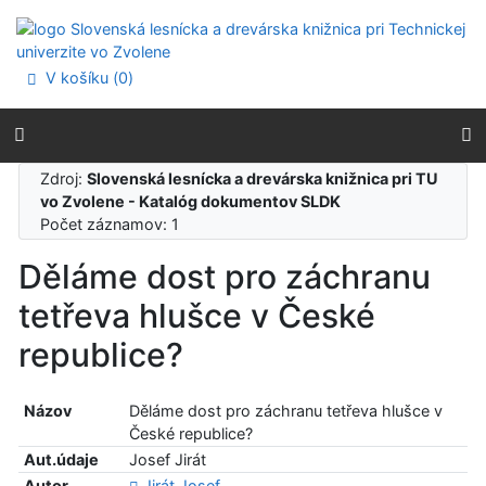
Prejsť na obsah
Prejsť na menu
Prehlásenie o webovej prístupnosti
V košíku (
0
)
Zdroj:
Slovenská lesnícka a drevárska knižnica pri TU
vo Zvolene - Katalóg dokumentov SLDK
Počet záznamov: 1
Děláme dost pro záchranu
tetřeva hlušce v České
republice?
Názov
Děláme dost pro záchranu tetřeva hlušce v
České republice?
Aut.údaje
Josef Jirát
Autor
Jirát Josef