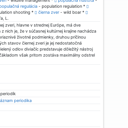
veri
- wildlife management *
populačná hustota
-
populačná regulácia
- population regulation *
ulation shooting *
čierna zver
- wild boar *
a, L.
nej zveri, hlavne v strednej Európe, má dve
 z nich je, že v súčasnej kultúrnej krajine nachádza
 priaznivé životné podmienky, druhou príčinou
ch stavov čiernej zveri je jej nedostatočná
ielený odlov diviačíc predstavuje dôležitý nástroj
i. Základom však pritom zostáva maximálny odstrel
 periodík
áznam periodika