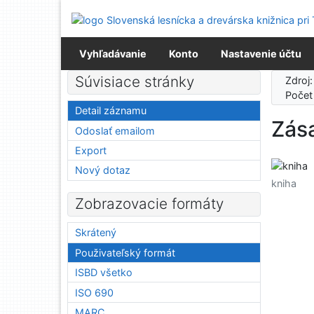
Prejsť na obsah
Prejsť na menu
Prehlásenie o webovej prístupnosti
Vyhľadávanie
Konto
Nastavenie účtu
Súvisiace stránky
Zdroj
Počet
Detail záznamu
Zás
Odoslať emailom
Export
Nový dotaz
kniha
Zobrazovacie formáty
Skrátený
Použivateľský formát
ISBD všetko
ISO 690
MARC