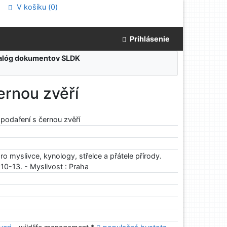
V košíku (
0
)
Prihlásenie
atalóg dokumentov SLDK
ernou zvěří
odaření s černou zvěří
ro myslivce, kynology, střelce a přátele přírody.
. 10-13. - Myslivost : Praha