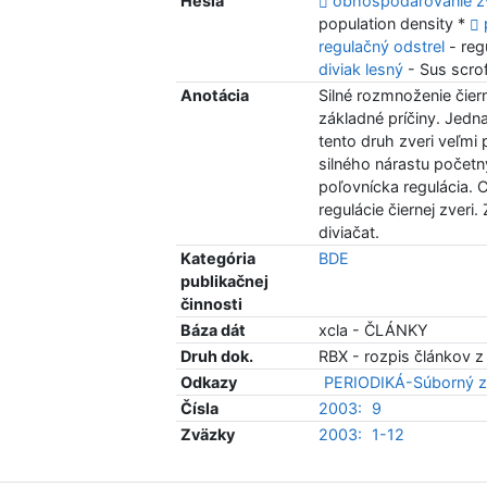
Heslá
obhospodarovanie z
population density *
regulačný odstrel
- reg
diviak lesný
- Sus scrof
Anotácia
Silné rozmnoženie čier
základné príčiny. Jedna
tento druh zveri veľmi
silného nárastu početný
poľovnícka regulácia. C
regulácie čiernej zver
diviačat.
Kategória
BDE
publikačnej
činnosti
Báza dát
xcla - ČLÁNKY
Druh dok.
RBX - rozpis článkov z
Odkazy
PERIODIKÁ-Súborný z
Čísla
2003:
9
Zväzky
2003:
1-12