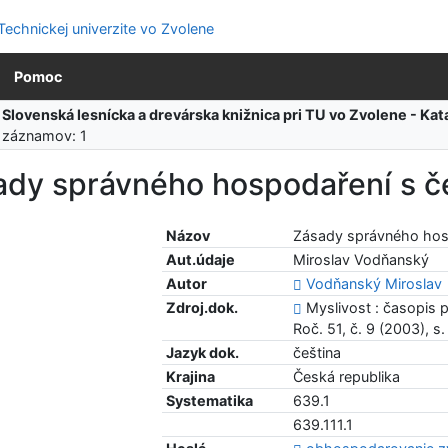
Pomoc
:
Slovenská lesnícka a drevárska knižnica pri TU vo Zvolene - K
 záznamov: 1
ady správného hospodaření s č
Názov
Zásady správného hosp
Aut.údaje
Miroslav Vodňanský
Autor
Vodňanský Miroslav
Zdroj.dok.
Myslivost : časopis p
Roč. 51, č. 9 (2003), s
Jazyk dok.
čeština
Krajina
Česká republika
Systematika
639.1
639.111.1