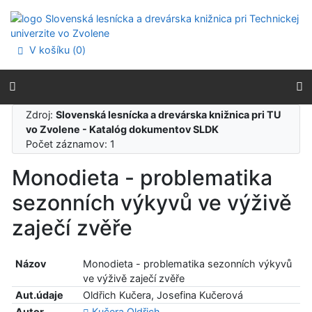
Prejsť na obsah
Prejsť na menu
Prehlásenie o webovej prístupnosti
V košíku (
0
)
Zdroj:
Slovenská lesnícka a drevárska knižnica pri TU
vo Zvolene - Katalóg dokumentov SLDK
Počet záznamov: 1
Monodieta - problematika
sezonních výkyvů ve výživě
zaječí zvěře
Názov
Monodieta - problematika sezonních výkyvů
ve výživě zaječí zvěře
Aut.údaje
Oldřich Kučera, Josefina Kučerová
Autor
Kučera Oldřich