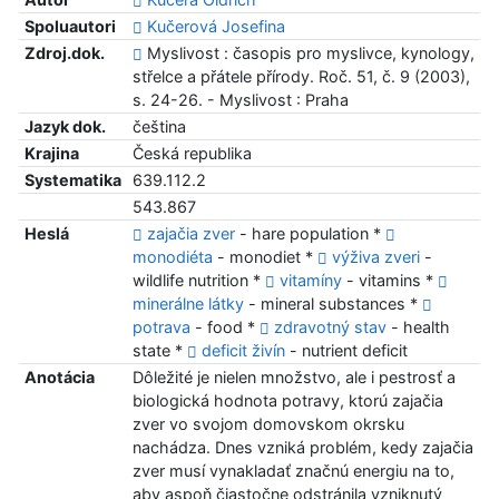
Spoluautori
Kučerová Josefina
Zdroj.dok.
Myslivost : časopis pro myslivce, kynology,
střelce a přátele přírody. Roč. 51, č. 9 (2003),
s. 24-26. - Myslivost : Praha
Jazyk dok.
čeština
Krajina
Česká republika
Systematika
639.112.2
543.867
Heslá
zajačia zver
- hare population *
monodiéta
- monodiet *
výživa zveri
-
wildlife nutrition *
vitamíny
- vitamins *
minerálne látky
- mineral substances *
potrava
- food *
zdravotný stav
- health
state *
deficit živín
- nutrient deficit
Anotácia
Dôležité je nielen množstvo, ale i pestrosť a
biologická hodnota potravy, ktorú zajačia
zver vo svojom domovskom okrsku
nachádza. Dnes vzniká problém, kedy zajačia
zver musí vynakladať značnú energiu na to,
aby aspoň čiastočne odstránila vzniknutý