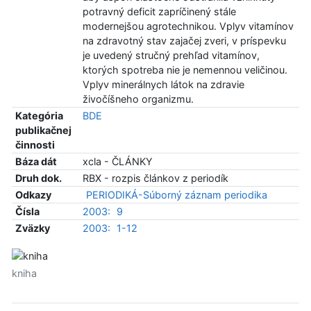
potravný deficit zapríčinený stále
modernejšou agrotechnikou. Vplyv vitamínov
na zdravotný stav zajačej zveri, v príspevku
je uvedený stručný prehľad vitamínov,
ktorých spotreba nie je nemennou veličinou.
Vplyv minerálnych látok na zdravie
živočíšneho organizmu.
Kategória
BDE
publikačnej
činnosti
Báza dát
xcla - ČLÁNKY
Druh dok.
RBX - rozpis článkov z periodík
Odkazy
PERIODIKÁ-Súborný záznam periodika
Čísla
2003:
9
Zväzky
2003:
1-12
kniha