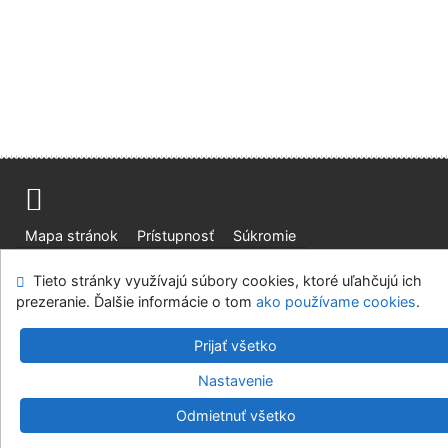
Mapa stránok
Prístupnosť
Súkromie
Modul OpenSearch
Napíšte nám
Nastavenie cookies
Tieto stránky využívajú súbory cookies, ktoré uľahčujú ich
prezeranie. Ďalšie informácie o tom
ako používame cookies
.
Slovenská lesnícka a drevárska knižnica pri Technickej
univerzite vo Zvolene
Prijať všetko
©1993-2026
IPAC
v.4.8.63a
-
Cosmotron Slovakia, s.r.o.
Nastavenie
Odmietnuť všetko