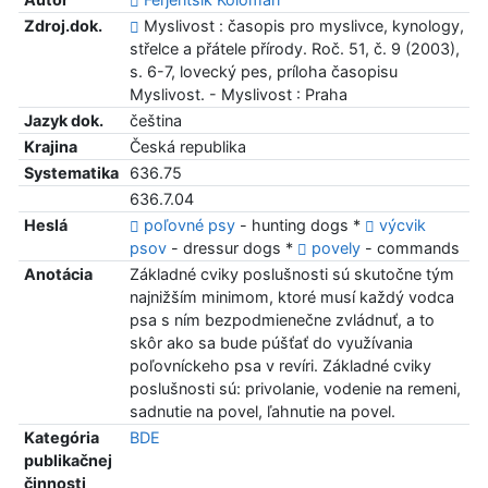
Zdroj.dok.
Myslivost : časopis pro myslivce, kynology,
střelce a přátele přírody. Roč. 51, č. 9 (2003),
s. 6-7, lovecký pes, príloha časopisu
Myslivost. - Myslivost : Praha
Jazyk dok.
čeština
Krajina
Česká republika
Systematika
636.75
636.7.04
Heslá
poľovné psy
- hunting dogs *
výcvik
psov
- dressur dogs *
povely
- commands
Anotácia
Základné cviky poslušnosti sú skutočne tým
najnižším minimom, ktoré musí každý vodca
psa s ním bezpodmienečne zvládnuť, a to
skôr ako sa bude púšťať do využívania
poľovníckeho psa v revíri. Základné cviky
poslušnosti sú: privolanie, vodenie na remeni,
sadnutie na povel, ľahnutie na povel.
Kategória
BDE
publikačnej
činnosti