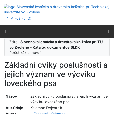
Prejsť na obsah
Prejsť na menu
Prehlásenie o webovej prístupnosti
V košíku (
0
)
Zdroj:
Slovenská lesnícka a drevárska knižnica pri TU
vo Zvolene - Katalóg dokumentov SLDK
Počet záznamov: 1
Základní cviky poslušnosti a
jejich význam ve výcviku
loveckého psa
Názov
Základní cviky poslušnosti a jejich význam ve
výcviku loveckého psa
Aut.údaje
Koloman Ferjentsik
Autor
Ferjentsik Koloman