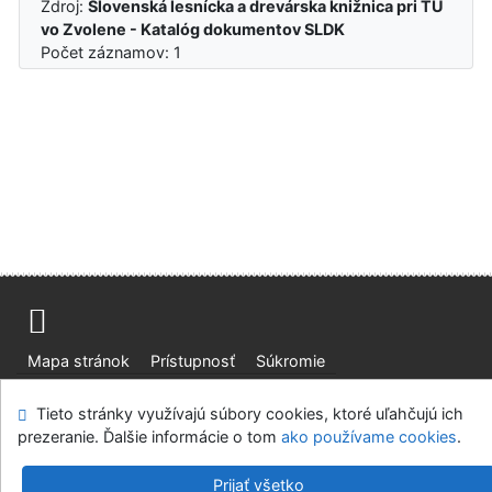
Zdroj:
Slovenská lesnícka a drevárska knižnica pri TU
vo Zvolene - Katalóg dokumentov SLDK
Počet záznamov: 1
Mapa stránok
Prístupnosť
Súkromie
Modul OpenSearch
Napíšte nám
Nastavenie cookies
Tieto stránky využívajú súbory cookies, ktoré uľahčujú ich
prezeranie. Ďalšie informácie o tom
ako používame cookies
.
Slovenská lesnícka a drevárska knižnica pri Technickej
univerzite vo Zvolene
Prijať všetko