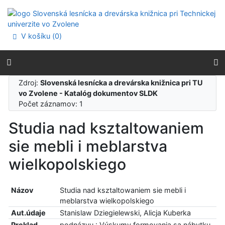
Prejsť na obsah
Prejsť na menu
Prehlásenie o webovej prístupnosti
V košíku (
0
)
Zdroj:
Slovenská lesnícka a drevárska knižnica pri TU
vo Zvolene - Katalóg dokumentov SLDK
Počet záznamov: 1
Studia nad ksztaltowaniem
sie mebli i meblarstva
wielkopolskiego
Názov
Studia nad ksztaltowaniem sie mebli i
meblarstva wielkopolskiego
Aut.údaje
Stanislaw Dziegielewski, Alicja Kuberka
Preklad
podnázvu : Výskumy formovania sa nábytku