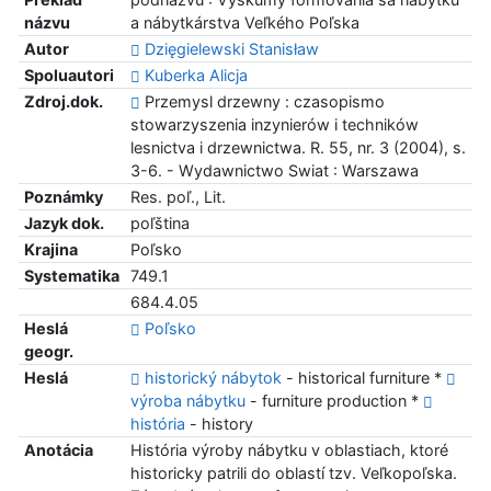
názvu
a nábytkárstva Veľkého Poľska
Autor
Dzięgielewski Stanisław
Spoluautori
Kuberka Alicja
Zdroj.dok.
Przemysl drzewny : czasopismo
stowarzyszenia inzynierów i techników
lesnictva i drzewnictwa. R. 55, nr. 3 (2004), s.
3-6. - Wydawnictwo Swiat : Warszawa
Poznámky
Res. poľ., Lit.
Jazyk dok.
poľština
Krajina
Poľsko
Systematika
749.1
684.4.05
Heslá
Poľsko
geogr.
Heslá
historický nábytok
- historical furniture *
výroba nábytku
- furniture production *
história
- history
Anotácia
História výroby nábytku v oblastiach, ktoré
historicky patrili do oblastí tzv. Veľkopoľska.