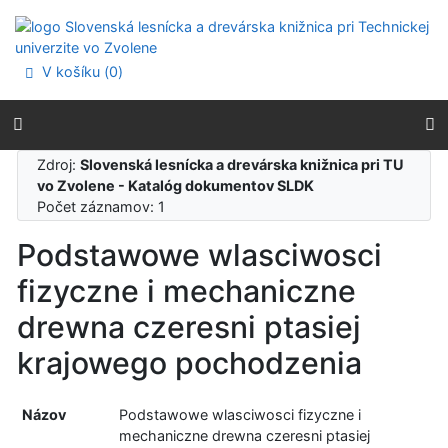
Prejsť na obsah
Prejsť na menu
Prehlásenie o webovej prístupnosti
V košíku (
0
)
Zdroj:
Slovenská lesnícka a drevárska knižnica pri TU
vo Zvolene - Katalóg dokumentov SLDK
Počet záznamov: 1
Podstawowe wlasciwosci
fizyczne i mechaniczne
drewna czeresni ptasiej
krajowego pochodzenia
Názov
Podstawowe wlasciwosci fizyczne i
mechaniczne drewna czeresni ptasiej