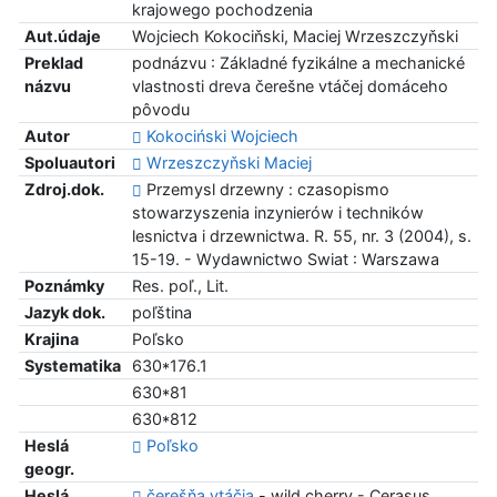
krajowego pochodzenia
Aut.údaje
Wojciech Kokociňski, Maciej Wrzeszczyňski
Preklad
podnázvu : Základné fyzikálne a mechanické
názvu
vlastnosti dreva čerešne vtáčej domáceho
pôvodu
Autor
Kokociński Wojciech
Spoluautori
Wrzeszczyňski Maciej
Zdroj.dok.
Przemysl drzewny : czasopismo
stowarzyszenia inzynierów i techników
lesnictva i drzewnictwa. R. 55, nr. 3 (2004), s.
15-19. - Wydawnictwo Swiat : Warszawa
Poznámky
Res. poľ., Lit.
Jazyk dok.
poľština
Krajina
Poľsko
Systematika
630*176.1
630*81
630*812
Heslá
Poľsko
geogr.
Heslá
čerešňa vtáčia
- wild cherry - Cerasus