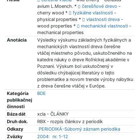
avium L.Moench. *
čerešňové drevo
-
cherry wood *
fyzikálne vlastnosti
-
physical properties *
vlastnosti dreva
-
wood properties *
mechanické vlastnosti
-
mechanical properties
Anotácia
Výsledky výskumu základných fyzikálnych a
mechanických vlastností dreva čerešne
vtáčej miestneho pôvodu, uskutočneného na
katedre náuky o dreve Roľníckej akadémie v
Poznani. Výskum bol uskutočnený v
dôsledku chýbajúcej literatúry o tejto
problematike a novom trende výroby nábytku
z dreva čerešne vtáčej v Európe.
Kategória
BDE
publikačnej
činnosti
Báza dát
xcla - ČLÁNKY
Druh dok.
RBX - rozpis článkov z periodík
Odkazy
PERIODIKÁ-Súborný záznam periodika
Zväzky
2004:
nr. 1-12