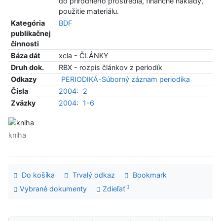
do prírodného prostredia, finančné náklady,
použitie materiálu.
Kategória
BDF
publikačnej
činnosti
Báza dát
xcla - ČLÁNKY
Druh dok.
RBX - rozpis článkov z periodík
Odkazy
PERIODIKÁ-Súborný záznam periodika
Čísla
2004:
2
Zväzky
2004:
1-6
kniha
Do košíka
Trvalý odkaz
Bookmark
Vybrané dokumenty
Zdieľať