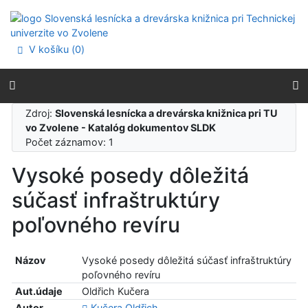
Prejsť na obsah
Prejsť na menu
Prehlásenie o webovej prístupnosti
V košíku (
0
)
Zdroj:
Slovenská lesnícka a drevárska knižnica pri TU
vo Zvolene - Katalóg dokumentov SLDK
Počet záznamov: 1
Vysoké posedy dôležitá
súčasť infraštruktúry
poľovného revíru
Názov
Vysoké posedy dôležitá súčasť infraštruktúry
poľovného revíru
Aut.údaje
Oldřich Kučera
Autor
Kučera Oldřich