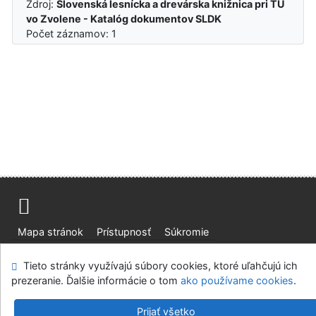
Zdroj:
Slovenská lesnícka a drevárska knižnica pri TU
vo Zvolene - Katalóg dokumentov SLDK
Počet záznamov: 1
Mapa stránok
Prístupnosť
Súkromie
Modul OpenSearch
Napíšte nám
Nastavenie cookies
Tieto stránky využívajú súbory cookies, ktoré uľahčujú ich
prezeranie. Ďalšie informácie o tom
ako používame cookies
.
Slovenská lesnícka a drevárska knižnica pri Technickej
univerzite vo Zvolene
Prijať všetko