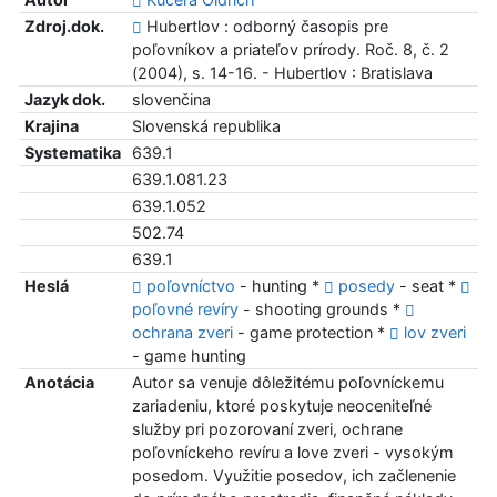
Zdroj.dok.
Hubertlov : odborný časopis pre
poľovníkov a priateľov prírody. Roč. 8, č. 2
(2004), s. 14-16. - Hubertlov : Bratislava
Jazyk dok.
slovenčina
Krajina
Slovenská republika
Systematika
639.1
639.1.081.23
639.1.052
502.74
639.1
Heslá
poľovníctvo
- hunting *
posedy
- seat *
poľovné revíry
- shooting grounds *
ochrana zveri
- game protection *
lov zveri
- game hunting
Anotácia
Autor sa venuje dôležitému poľovníckemu
zariadeniu, ktoré poskytuje neoceniteľné
služby pri pozorovaní zveri, ochrane
poľovníckeho revíru a love zveri - vysokým
posedom. Využitie posedov, ich začlenenie