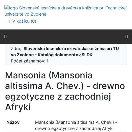
Prejsť na obsah
Prejsť na menu
Prehlásenie o webovej prístupnosti
V košíku (
0
)
Zdroj:
Slovenská lesnícka a drevárska knižnica pri TU
vo Zvolene - Katalóg dokumentov SLDK
Počet záznamov: 1
Mansonia (Mansonia
altissima A. Chev.) - drewno
egzotyczne z zachodniej
Afryki
Názov
Mansonia (Mansonia altissima A. Chev.) -
drewno egzotyczne z zachodniej Afryki