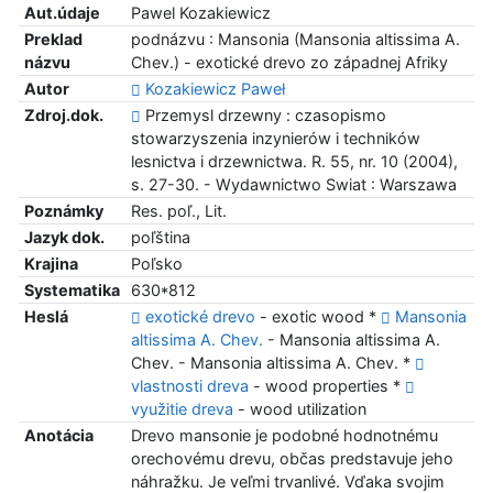
Aut.údaje
Pawel Kozakiewicz
Preklad
podnázvu : Mansonia (Mansonia altissima A.
názvu
Chev.) - exotické drevo zo západnej Afriky
Autor
Kozakiewicz Paweł
Zdroj.dok.
Przemysl drzewny : czasopismo
stowarzyszenia inzynierów i techników
lesnictva i drzewnictwa. R. 55, nr. 10 (2004),
s. 27-30. - Wydawnictwo Swiat : Warszawa
Poznámky
Res. poľ., Lit.
Jazyk dok.
poľština
Krajina
Poľsko
Systematika
630*812
Heslá
exotické drevo
- exotic wood *
Mansonia
altissima A. Chev.
- Mansonia altissima A.
Chev. - Mansonia altissima A. Chev. *
vlastnosti dreva
- wood properties *
využitie dreva
- wood utilization
Anotácia
Drevo mansonie je podobné hodnotnému
orechovému drevu, občas predstavuje jeho
náhražku. Je veľmi trvanlivé. Vďaka svojim