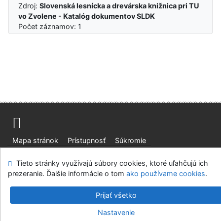
Zdroj:
Slovenská lesnícka a drevárska knižnica pri TU
vo Zvolene - Katalóg dokumentov SLDK
Počet záznamov: 1
Mapa stránok
Prístupnosť
Súkromie
Modul OpenSearch
Napíšte nám
Nastavenie cookies
Tieto stránky využívajú súbory cookies, ktoré uľahčujú ich
prezeranie. Ďalšie informácie o tom
ako používame cookies
.
Slovenská lesnícka a drevárska knižnica pri Technickej
univerzite vo Zvolene
Prijať všetko
©1993-2026
IPAC
v.4.8.63a
-
Cosmotron Slovakia, s.r.o.
Nastavenie