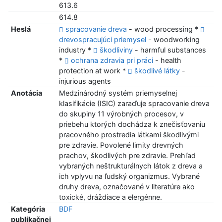
613.6
614.8
Heslá
spracovanie dreva
- wood processing *
drevospracujúci priemysel
- woodworking
industry *
škodliviny
- harmful substances
*
ochrana zdravia pri práci
- health
protection at work *
škodlivé látky
-
injurious agents
Anotácia
Medzinárodný systém priemyselnej
klasifikácie (ISIC) zaraďuje spracovanie dreva
do skupiny 11 výrobných procesov, v
priebehu ktorých dochádza k znečisťovaniu
pracovného prostredia látkami škodlivými
pre zdravie. Povolené limity drevných
prachov, škodlivých pre zdravie. Prehľad
vybraných neštrukturálnych látok z dreva a
ich vplyvu na ľudský organizmus. Vybrané
druhy dreva, označované v literatúre ako
toxické, dráždiace a elergénne.
Kategória
BDF
publikačnej