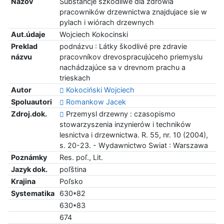
Názov
Substancje szkodliwe dla zdrowia
pracowników drzewnictwa znajdujace sie w
pylach i wiórach drzewnych
Aut.údaje
Wojciech Kokocinski
Preklad
podnázvu : Látky škodlivé pre zdravie
názvu
pracovníkov drevospracujúceho priemyslu
nachádzajúce sa v drevnom prachu a
trieskach
Autor
Kokociński Wojciech
Spoluautori
Romankow Jacek
Zdroj.dok.
Przemysl drzewny : czasopismo
stowarzyszenia inzynierów i techników
lesnictva i drzewnictwa. R. 55, nr. 10 (2004),
s. 20-23. - Wydawnictwo Swiat : Warszawa
Poznámky
Res. poľ., Lit.
Jazyk dok.
poľština
Krajina
Poľsko
Systematika
630*82
630*83
674