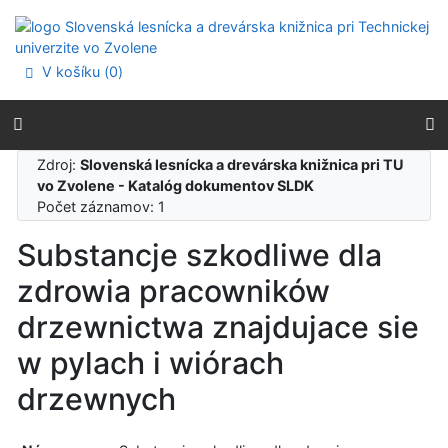
Prejsť na obsah
Prejsť na menu
Prehlásenie o webovej prístupnosti
V košíku (
0
)
Zdroj:
Slovenská lesnícka a drevárska knižnica pri TU
vo Zvolene - Katalóg dokumentov SLDK
Počet záznamov: 1
Substancje szkodliwe dla
zdrowia pracowników
drzewnictwa znajdujace sie
w pylach i wiórach
drzewnych