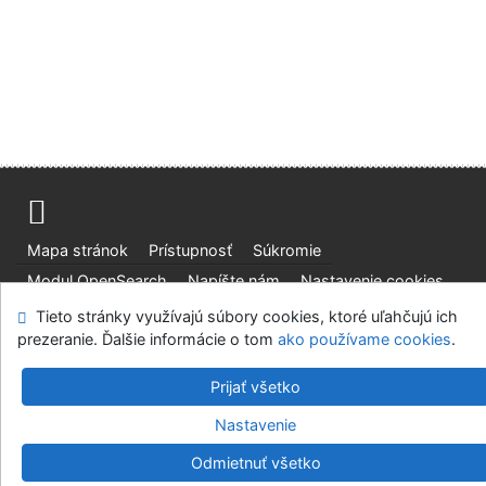
Mapa stránok
Prístupnosť
Súkromie
Modul OpenSearch
Napíšte nám
Nastavenie cookies
Tieto stránky využívajú súbory cookies, ktoré uľahčujú ich
Slovenská lesnícka a drevárska knižnica pri Technickej
prezeranie. Ďalšie informácie o tom
ako používame cookies
.
univerzite vo Zvolene
©1993-2026
IPAC
v.4.8.63a
Prijať všetko
-
Cosmotron Slovakia, s.r.o.
Nastavenie
Odmietnuť všetko