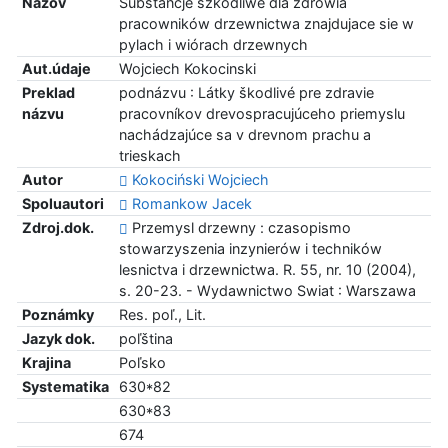
Názov
Substancje szkodliwe dla zdrowia
pracowników drzewnictwa znajdujace sie w
pylach i wiórach drzewnych
Aut.údaje
Wojciech Kokocinski
Preklad
podnázvu : Látky škodlivé pre zdravie
názvu
pracovníkov drevospracujúceho priemyslu
nachádzajúce sa v drevnom prachu a
trieskach
Autor
Kokociński Wojciech
Spoluautori
Romankow Jacek
Zdroj.dok.
Przemysl drzewny : czasopismo
stowarzyszenia inzynierów i techników
lesnictva i drzewnictwa. R. 55, nr. 10 (2004),
s. 20-23. - Wydawnictwo Swiat : Warszawa
Poznámky
Res. poľ., Lit.
Jazyk dok.
poľština
Krajina
Poľsko
Systematika
630*82
630*83
674