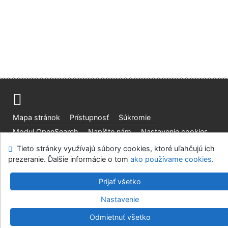
Mapa stránok
Prístupnosť
Súkromie
Modul OpenSearch
Napíšte nám
Nastavenie cookies
Tieto stránky využívajú súbory cookies, ktoré uľahčujú ich
Slovenská lesnícka a drevárska knižnica pri Technickej
prezeranie. Ďalšie informácie o tom
ako používame cookies
.
univerzite vo Zvolene
©1993-2026
IPAC
v.4.8.63a
Prijať všetko
-
Cosmotron Slovakia, s.r.o.
Nastavenie
Odmietnuť všetko