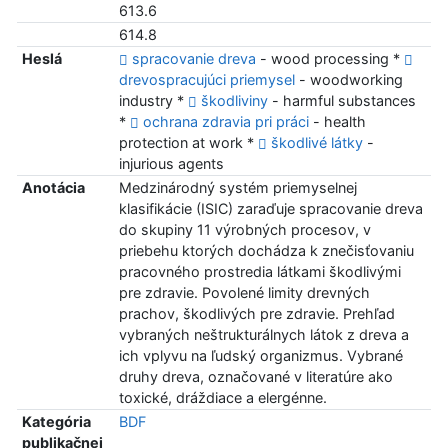
613.6
614.8
Heslá
spracovanie dreva
- wood processing *
drevospracujúci priemysel
- woodworking
industry *
škodliviny
- harmful substances
*
ochrana zdravia pri práci
- health
protection at work *
škodlivé látky
-
injurious agents
Anotácia
Medzinárodný systém priemyselnej
klasifikácie (ISIC) zaraďuje spracovanie dreva
do skupiny 11 výrobných procesov, v
priebehu ktorých dochádza k znečisťovaniu
pracovného prostredia látkami škodlivými
pre zdravie. Povolené limity drevných
prachov, škodlivých pre zdravie. Prehľad
vybraných neštrukturálnych látok z dreva a
ich vplyvu na ľudský organizmus. Vybrané
druhy dreva, označované v literatúre ako
toxické, dráždiace a elergénne.
Kategória
BDF
publikačnej