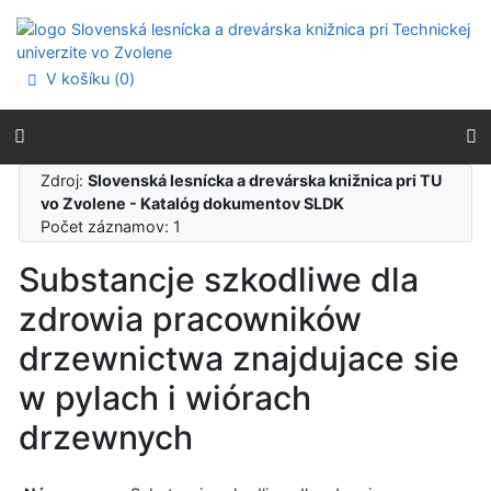
Prejsť na obsah
Prejsť na menu
Prehlásenie o webovej prístupnosti
V košíku (
0
)
Zdroj:
Slovenská lesnícka a drevárska knižnica pri TU
vo Zvolene - Katalóg dokumentov SLDK
Počet záznamov: 1
Substancje szkodliwe dla
zdrowia pracowników
drzewnictwa znajdujace sie
w pylach i wiórach
drzewnych