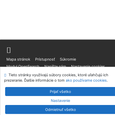
Mapa stránok
Prístupnosť
Súkromie
Modul OpenSearch
Napíšte nám
Nastavenie cookies
Tieto stránky využívajú súbory cookies, ktoré uľahčujú ich
Slovenská lesnícka a drevárska knižnica pri Technickej
prezeranie. Ďalšie informácie o tom
ako používame cookies
.
univerzite vo Zvolene
©1993-2026
IPAC
v.4.8.63a
Prijať všetko
-
Cosmotron Slovakia, s.r.o.
Nastavenie
Odmietnuť všetko