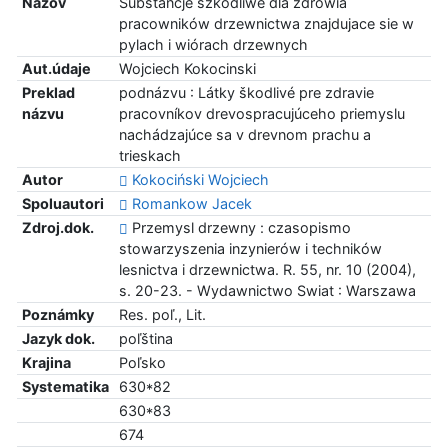
Názov
Substancje szkodliwe dla zdrowia
pracowników drzewnictwa znajdujace sie w
pylach i wiórach drzewnych
Aut.údaje
Wojciech Kokocinski
Preklad
podnázvu : Látky škodlivé pre zdravie
názvu
pracovníkov drevospracujúceho priemyslu
nachádzajúce sa v drevnom prachu a
trieskach
Autor
Kokociński Wojciech
Spoluautori
Romankow Jacek
Zdroj.dok.
Przemysl drzewny : czasopismo
stowarzyszenia inzynierów i techników
lesnictva i drzewnictwa. R. 55, nr. 10 (2004),
s. 20-23. - Wydawnictwo Swiat : Warszawa
Poznámky
Res. poľ., Lit.
Jazyk dok.
poľština
Krajina
Poľsko
Systematika
630*82
630*83
674