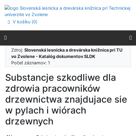
Prejsť na obsah
Prejsť na menu
Prehlásenie o webovej prístupnosti
V košíku (
0
)
Zdroj:
Slovenská lesnícka a drevárska knižnica pri TU
vo Zvolene - Katalóg dokumentov SLDK
Počet záznamov: 1
Substancje szkodliwe dla
zdrowia pracowników
drzewnictwa znajdujace sie
w pylach i wiórach
drzewnych