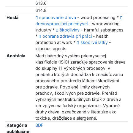
613.6
614.8
Heslá
spracovanie dreva
- wood processing *
drevospracujúci priemysel
- woodworking
industry *
škodliviny
- harmful substances
*
ochrana zdravia pri práci
- health
protection at work *
škodlivé látky
-
injurious agents
Anotácia
Medzinárodný systém priemyselnej
klasifikácie (ISIC) zaraďuje spracovanie dreva
do skupiny 11 výrobných procesov, v
priebehu ktorých dochádza k znečisťovaniu
pracovného prostredia látkami škodlivými
pre zdravie. Povolené limity drevných
prachov, škodlivých pre zdravie. Prehľad
vybraných neštrukturálnych látok z dreva a
ich vplyvu na ľudský organizmus. Vybrané
druhy dreva, označované v literatúre ako
toxické, dráždiace a elergénne.
Kategória
BDF
publikačnej