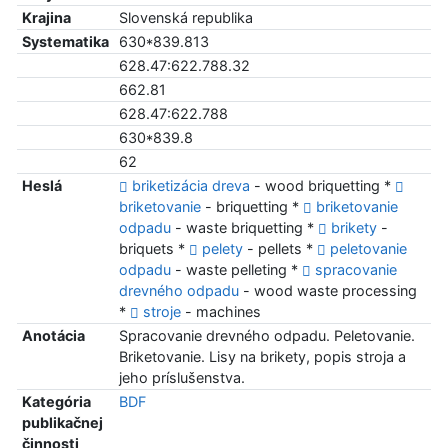
Krajina
Slovenská republika
Systematika
630*839.813
628.47:622.788.32
662.81
628.47:622.788
630*839.8
62
Heslá
briketizácia dreva
- wood briquetting *
briketovanie
- briquetting *
briketovanie
odpadu
- waste briquetting *
brikety
-
briquets *
pelety
- pellets *
peletovanie
odpadu
- waste pelleting *
spracovanie
drevného odpadu
- wood waste processing
*
stroje
- machines
Anotácia
Spracovanie drevného odpadu. Peletovanie.
Briketovanie. Lisy na brikety, popis stroja a
jeho príslušenstva.
Kategória
BDF
publikačnej
činnosti