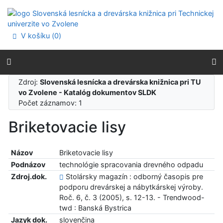
Prejsť na obsah
Prejsť na menu
Prehlásenie o webovej prístupnosti
V košíku (
0
)
Zdroj:
Slovenská lesnícka a drevárska knižnica pri TU
vo Zvolene - Katalóg dokumentov SLDK
Počet záznamov: 1
Briketovacie lisy
Názov
Briketovacie lisy
Podnázov
technológie spracovania drevného odpadu
Zdroj.dok.
Stolársky magazín : odborný časopis pre
podporu drevárskej a nábytkárskej výroby.
Roč. 6, č. 3 (2005), s. 12-13. - Trendwood-
twd : Banská Bystrica
Jazyk dok.
slovenčina