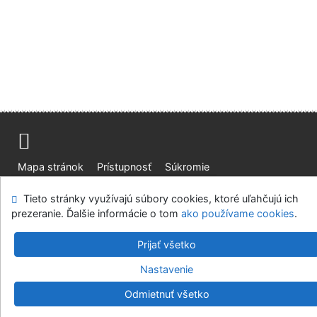
Mapa stránok
Prístupnosť
Súkromie
Modul OpenSearch
Napíšte nám
Nastavenie cookies
Tieto stránky využívajú súbory cookies, ktoré uľahčujú ich
prezeranie. Ďalšie informácie o tom
ako používame cookies
.
Slovenská lesnícka a drevárska knižnica pri Technickej
univerzite vo Zvolene
Prijať všetko
©1993-2026
IPAC
v.4.8.63a
-
Cosmotron Slovakia, s.r.o.
Nastavenie
Odmietnuť všetko