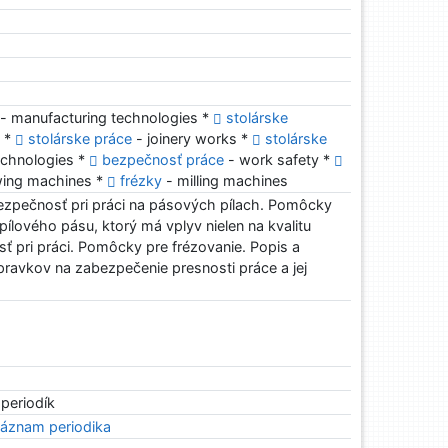
- manufacturing technologies *
stolárske
s *
stolárske práce
- joinery works *
stolárske
technologies *
bezpečnosť práce
- work safety *
ing machines *
frézky
- milling machines
bezpečnosť pri práci na pásových pílach. Pomôcky
pílového pásu, ktorý má vplyv nielen na kvalitu
sť pri práci. Pomôcky pre frézovanie. Popis a
ípravkov na zabezpečenie presnosti práce a jej
 periodík
áznam periodika