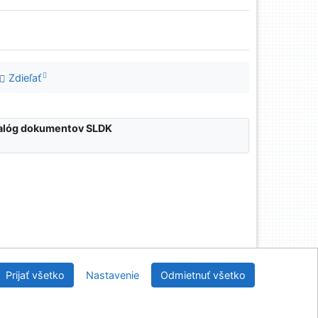
Zdieľať
atalóg dokumentov SLDK
nícka a drevárska knižnica pri Technickej univerzite
Prijať všetko
Nastavenie
Odmietnuť všetko
vo Zvolene
2026
IPAC
 v.4.8.63a
-
Cosmotron Slovakia, s.r.o.