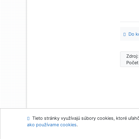
Do ko
Zdroj
Počet
Tieto stránky využívajú súbory cookies, ktoré uľahč
Mapa stránok
Prís
ako používame cookies
.
Napíšte nám
Nasta