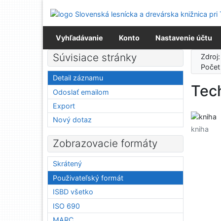
Prejsť na obsah
Prejsť na menu
Prehlásenie o webovej prístupnosti
Vyhľadávanie
Konto
Nastavenie účtu
Súvisiace stránky
Zdroj
Počet
Detail záznamu
Tec
Odoslať emailom
Export
Nový dotaz
kniha
Zobrazovacie formáty
Skrátený
Použivateľský formát
ISBD všetko
ISO 690
MARC