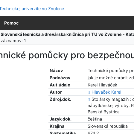
Pomoc
:
Slovenská lesnícka a drevárska knižnica pri TU vo Zvolene - K
 záznamov: 1
hnické pomůcky pro bezpečnou 
Názov
Technické pomůcky pro
Podnázov
jak je možné chránit z
Aut.údaje
Karel Hlaváček
Autor
Hlaváček Karel
Zdroj.dok.
Stolársky magazín : 
nábytkárskej výroby. R
Banská Bystrica
Jazyk dok.
čeština
Krajina
Slovenská republika
Systematika
674.2