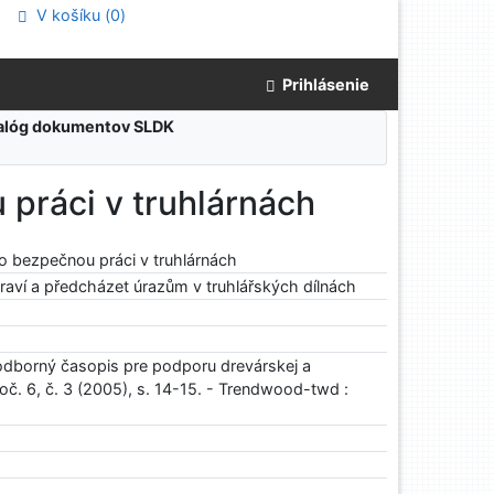
V košíku (
0
)
Prihlásenie
atalóg dokumentov SLDK
práci v truhlárnách
 bezpečnou práci v truhlárnách
draví a předcházet úrazům v truhlářských dílnách
odborný časopis pre podporu drevárskej a
oč. 6, č. 3 (2005), s. 14-15. - Trendwood-twd :