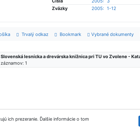
Čísla
2005:
3
Zväzky
2005:
1-12
šíka
Trvalý odkaz
Bookmark
Vybrané dokumenty
:
Slovenská lesnícka a drevárska knižnica pri TU vo Zvolene - K
 záznamov: 1
ujú ich prezeranie. Ďalšie informácie o tom
Slovenská les
tupnosť
Súkromie
Modul OpenSearch
venie cookies
©1993-