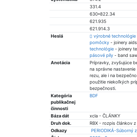
331.4
630*822.34
621.935
621.914.3
Heslá
výrobné technológie
pomôcky
- joinery aid
technológie
- joinery 
pásové píly
- band saw
Anotácia
Prípravky, zvyšujúce 
na správne nastavenie 
rezu, ale i na bezpečno
použitie niekoľkých pr
bezpečnosti.
Kategória
BDF
publikačnej
činnosti
Báza dát
xcla - ČLÁNKY
Druh dok.
RBX - rozpis článkov z
Odkazy
PERIODIKÁ-Súborný z