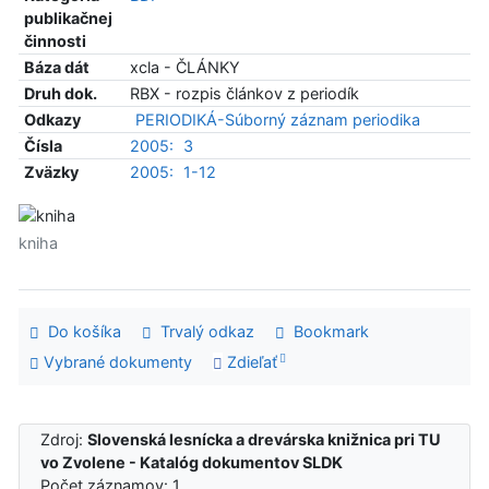
publikačnej
činnosti
Báza dát
xcla - ČLÁNKY
Druh dok.
RBX - rozpis článkov z periodík
Odkazy
PERIODIKÁ-Súborný záznam periodika
Čísla
2005:
3
Zväzky
2005:
1-12
kniha
Do košíka
Trvalý odkaz
Bookmark
Vybrané dokumenty
Zdieľať
Zdroj:
Slovenská lesnícka a drevárska knižnica pri TU
vo Zvolene - Katalóg dokumentov SLDK
Počet záznamov: 1