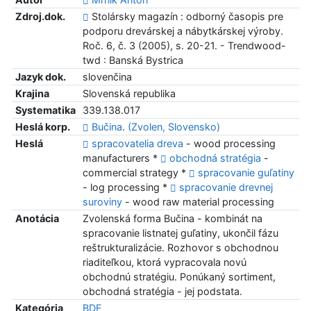
Zdroj.dok.
Stolársky magazín : odborný časopis pre
podporu drevárskej a nábytkárskej výroby.
Roč. 6, č. 3 (2005), s. 20-21. - Trendwood-
twd : Banská Bystrica
Jazyk dok.
slovenčina
Krajina
Slovenská republika
Systematika
339.138.017
Heslá korp.
Bučina
.
(Zvolen, Slovensko)
Heslá
spracovatelia dreva
- wood processing
manufacturers *
obchodná stratégia
-
commercial strategy *
spracovanie guľatiny
- log processing *
spracovanie drevnej
suroviny
- wood raw material processing
Anotácia
Zvolenská forma Bučina - kombinát na
spracovanie listnatej guľatiny, ukončil fázu
reštrukturalizácie. Rozhovor s obchodnou
riaditeľkou, ktorá vypracovala novú
obchodnú stratégiu. Ponúkaný sortiment,
obchodná stratégia - jej podstata.
Kategória
BDF