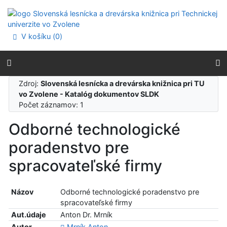
Prejsť na obsah
Prejsť na menu
Prehlásenie o webovej prístupnosti
V košíku (
0
)
Zdroj:
Slovenská lesnícka a drevárska knižnica pri TU
vo Zvolene - Katalóg dokumentov SLDK
Počet záznamov: 1
Odborné technologické
poradenstvo pre
spracovateľské firmy
Názov
Odborné technologické poradenstvo pre
spracovateľské firmy
Aut.údaje
Anton Dr. Mrník
Autor
Mrník Anton