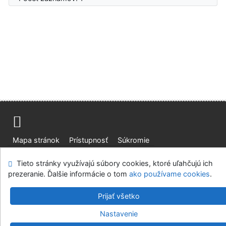
Mapa stránok
Prístupnosť
Súkromie
Modul OpenSearch
Napíšte nám
Nastavenie cookies
Tieto stránky využívajú súbory cookies, ktoré uľahčujú ich
prezeranie. Ďalšie informácie o tom
ako používame cookies
.
Slovenská lesnícka a drevárska knižnica pri Technickej
univerzite vo Zvolene
Prijať všetko
©1993-2026
IPAC
v.4.8.63a
-
Cosmotron Slovakia, s.r.o.
Nastavenie