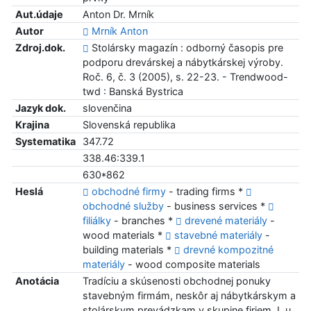
Aut.údaje
Anton Dr. Mrník
Autor
Mrník Anton
Zdroj.dok.
Stolársky magazín : odborný časopis pre
podporu drevárskej a nábytkárskej výroby.
Roč. 6, č. 3 (2005), s. 22-23. - Trendwood-
twd : Banská Bystrica
Jazyk dok.
slovenčina
Krajina
Slovenská republika
Systematika
347.72
338.46:339.1
630*862
Heslá
obchodné firmy
- trading firms *
obchodné služby
- business services *
filiálky
- branches *
drevené materiály
-
wood materials *
stavebné materiály
-
building materials *
drevné kompozitné
materiály
- wood composite materials
Anotácia
Tradíciu a skúsenosti obchodnej ponuky
stavebným firmám, neskôr aj nábytkárskym a
stolárskym prevádzkam v skupine firiem J. u.