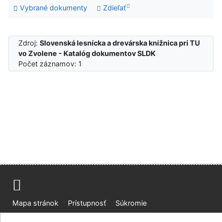
Vybrané dokumenty
Zdieľať
Zdroj:
Slovenská lesnícka a drevárska knižnica pri TU
vo Zvolene - Katalóg dokumentov SLDK
Počet záznamov: 1
Mapa stránok
Prístupnosť
Súkromie
Modul OpenSearch
Napíšte nám
Nastavenie cookies