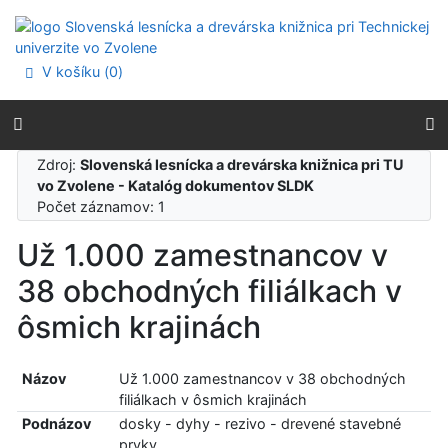
Prejsť na obsah
Prejsť na menu
Prehlásenie o webovej prístupnosti
V košíku (
0
)
Zdroj:
Slovenská lesnícka a drevárska knižnica pri TU
vo Zvolene - Katalóg dokumentov SLDK
Počet záznamov: 1
Už 1.000 zamestnancov v
38 obchodných filiálkach v
ôsmich krajinách
Názov
Už 1.000 zamestnancov v 38 obchodných
filiálkach v ôsmich krajinách
Podnázov
dosky - dyhy - rezivo - drevené stavebné
prvky