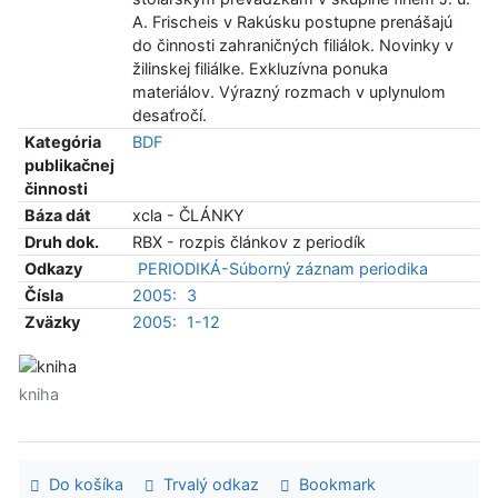
A. Frischeis v Rakúsku postupne prenášajú
do činnosti zahraničných filiálok. Novinky v
žilinskej filiálke. Exkluzívna ponuka
materiálov. Výrazný rozmach v uplynulom
desaťročí.
Kategória
BDF
publikačnej
činnosti
Báza dát
xcla - ČLÁNKY
Druh dok.
RBX - rozpis článkov z periodík
Odkazy
PERIODIKÁ-Súborný záznam periodika
Čísla
2005:
3
Zväzky
2005:
1-12
kniha
Do košíka
Trvalý odkaz
Bookmark