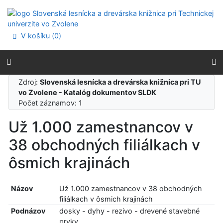
Prejsť na obsah
Prejsť na menu
Prehlásenie o webovej prístupnosti
V košíku (
0
)
Zdroj:
Slovenská lesnícka a drevárska knižnica pri TU
vo Zvolene - Katalóg dokumentov SLDK
Počet záznamov: 1
Už 1.000 zamestnancov v
38 obchodných filiálkach v
ôsmich krajinách
Názov
Už 1.000 zamestnancov v 38 obchodných
filiálkach v ôsmich krajinách
Podnázov
dosky - dyhy - rezivo - drevené stavebné
prvky