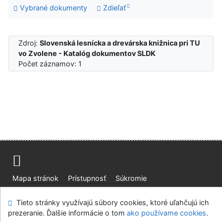
Vybrané dokumenty
Zdieľať
Zdroj:
Slovenská lesnícka a drevárska knižnica pri TU
vo Zvolene - Katalóg dokumentov SLDK
Počet záznamov: 1
Mapa stránok
Prístupnosť
Súkromie
Modul OpenSearch
Napíšte nám
Nastavenie cookies
Tieto stránky využívajú súbory cookies, ktoré uľahčujú ich
prezeranie. Ďalšie informácie o tom
ako používame cookies
.
Slovenská lesnícka a drevárska knižnica pri Technickej