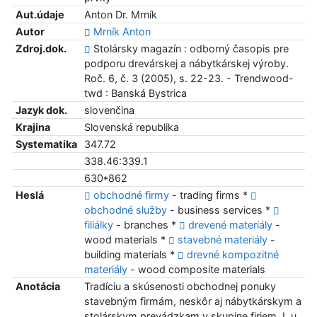
Aut.údaje
Anton Dr. Mrník
Autor
Mrník Anton
Zdroj.dok.
Stolársky magazín : odborný časopis pre
podporu drevárskej a nábytkárskej výroby.
Roč. 6, č. 3 (2005), s. 22-23. - Trendwood-
twd : Banská Bystrica
Jazyk dok.
slovenčina
Krajina
Slovenská republika
Systematika
347.72
338.46:339.1
630*862
Heslá
obchodné firmy
- trading firms *
obchodné služby
- business services *
filiálky
- branches *
drevené materiály
-
wood materials *
stavebné materiály
-
building materials *
drevné kompozitné
materiály
- wood composite materials
Anotácia
Tradíciu a skúsenosti obchodnej ponuky
stavebným firmám, neskôr aj nábytkárskym a
stolárskym prevádzkam v skupine firiem J. u.