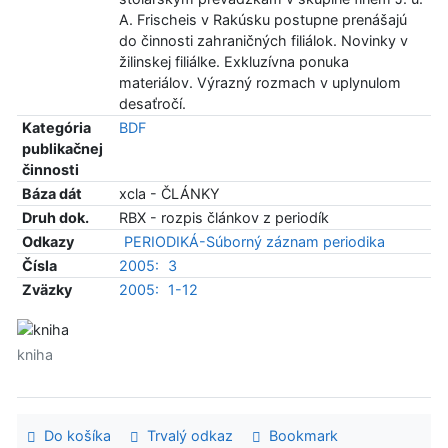
A. Frischeis v Rakúsku postupne prenášajú
do činnosti zahraničných filiálok. Novinky v
žilinskej filiálke. Exkluzívna ponuka
materiálov. Výrazný rozmach v uplynulom
desaťročí.
Kategória
BDF
publikačnej
činnosti
Báza dát
xcla - ČLÁNKY
Druh dok.
RBX - rozpis článkov z periodík
Odkazy
PERIODIKÁ-Súborný záznam periodika
Čísla
2005:
3
Zväzky
2005:
1-12
kniha
Do košíka
Trvalý odkaz
Bookmark