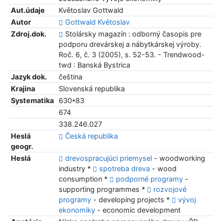
Aut.údaje
Květoslav Gottwald
Autor
Gottwald Květoslav
Zdroj.dok.
Stolársky magazín : odborný časopis pre
podporu drevárskej a nábytkárskej výroby.
Roč. 6, č. 3 (2005), s. 52-53. - Trendwood-
twd : Banská Bystrica
Jazyk dok.
čeština
Krajina
Slovenská republika
Systematika
630*83
674
338.246.027
Heslá
Česká republika
geogr.
Heslá
drevospracujúci priemysel
- woodworking
industry *
spotreba dreva
- wood
consumption *
podporné programy
-
supporting programmes *
rozvojové
programy
- developing projects *
vývoj
ekonomiky
- economic development