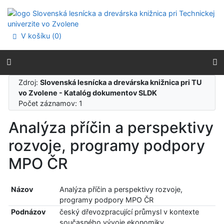
Prejsť na obsah
Prejsť na menu
Prehlásenie o webovej prístupnosti
V košíku (
0
)
Zdroj:
Slovenská lesnícka a drevárska knižnica pri TU
vo Zvolene - Katalóg dokumentov SLDK
Počet záznamov: 1
Analýza příčin a perspektivy
rozvoje, programy podpory
MPO ČR
Názov
Analýza příčin a perspektivy rozvoje,
programy podpory MPO ČR
Podnázov
český dřevozpracující průmysl v kontexte
současného vývoje ekonomiky