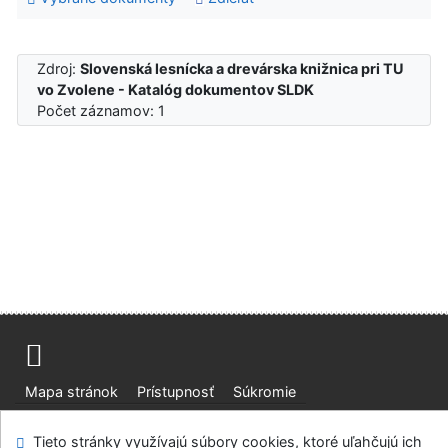
Zdroj:
Slovenská lesnícka a drevárska knižnica pri TU
vo Zvolene - Katalóg dokumentov SLDK
Počet záznamov: 1
Mapa stránok
Prístupnosť
Súkromie
Modul OpenSearch
Napíšte nám
Nastavenie cookies
Tieto stránky využívajú súbory cookies, ktoré uľahčujú ich