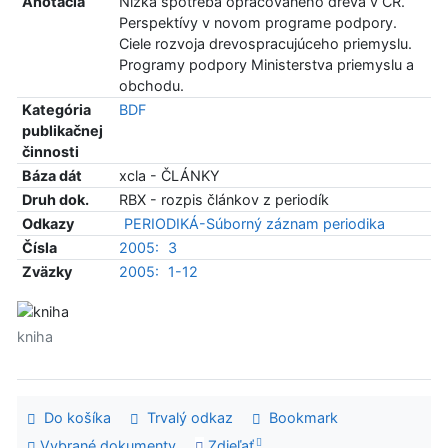
Anotácia
Nízka spotreba opracovaného dreva v ČR.
Perspektívy v novom programe podpory.
Ciele rozvoja drevospracujúceho priemyslu.
Programy podpory Ministerstva priemyslu a
obchodu.
Kategória
BDF
publikačnej
činnosti
Báza dát
xcla - ČLÁNKY
Druh dok.
RBX - rozpis článkov z periodík
Odkazy
PERIODIKÁ-Súborný záznam periodika
Čísla
2005:
3
Zväzky
2005:
1-12
kniha
Do košíka
Trvalý odkaz
Bookmark
Vybrané dokumenty
Zdieľať