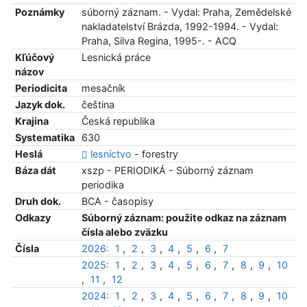
Poznámky
súborný záznam. - Vydal: Praha, Zemědelské
nakladatelství Brázda, 1992-1994. - Vydal:
Praha, Silva Regina, 1995-. - ACQ
Kľúčový
Lesnická práce
názov
Periodicita
mesačník
Jazyk dok.
čeština
Krajina
Česká republika
Systematika
630
Heslá
lesníctvo
- forestry
Báza dát
xszp - PERIODIKÁ - Súborný záznam
periodika
Druh dok.
BCA - časopisy
Odkazy
Súborný záznam: použite odkaz na záznam
čísla alebo zväzku
Čísla
2026:
1
,
2
,
3
,
4
,
5
,
6
,
7
2025:
1
,
2
,
3
,
4
,
5
,
6
,
7
,
8
,
9
,
10
,
11
,
12
2024:
1
,
2
,
3
,
4
,
5
,
6
,
7
,
8
,
9
,
10