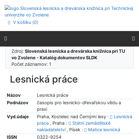
Prejsť na obsah
Prejsť na menu
Prehlásenie o webovej prístupnosti
V košíku (
0
)
Zdroj:
Slovenská lesnícka a drevárska knižnica pri TU
vo Zvolene - Katalóg dokumentov SLDK
Počet záznamov: 1
Lesnická práce
Názov
Lesnická práce
Podnázov
časopis pro lesnicko-dřevařskou vědu a
praxi
Vyd.údaje
Praha, Kostelec nad Černými lesy :
Lesnická
práce
, Praha :
Státní zemědělské
nakladatelství
, Písek :
Matice lesnická
ISSN
0322-9254