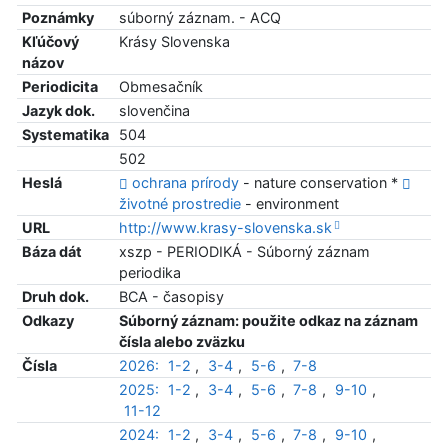
Poznámky
súborný záznam. - ACQ
Kľúčový
Krásy Slovenska
názov
Periodicita
Obmesačník
Jazyk dok.
slovenčina
Systematika
504
502
Heslá
ochrana prírody
- nature conservation *
životné prostredie
- environment
URL
http://www.krasy-slovenska.sk
Báza dát
xszp - PERIODIKÁ - Súborný záznam
periodika
Druh dok.
BCA - časopisy
Odkazy
Súborný záznam: použite odkaz na záznam
čísla alebo zväzku
Čísla
2026:
1-2
,
3-4
,
5-6
,
7-8
2025:
1-2
,
3-4
,
5-6
,
7-8
,
9-10
,
11-12
2024:
1-2
,
3-4
,
5-6
,
7-8
,
9-10
,