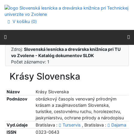
Prejsť na obsah
Prejsť na menu
Prehlásenie o webovej prístupnosti
V košíku (
0
)
Zdroj:
Slovenská lesnícka a drevárska knižnica pri TU
vo Zvolene - Katalóg dokumentov SLDK
Počet záznamov: 1
Krásy Slovenska
Názov
Krásy Slovenska
Podnázov
obrázkový časopis venovaný prírodným
krásam a zaujímavostiam Slovenska,
turistike, cestovnému ruchu, horolezectvu,
jaskyniarstvu, ochrane prírody a národopisu
Vyd.údaje
Bratislava :
Turservis
, Bratislava :
Dajama
ISSN
0323-0643